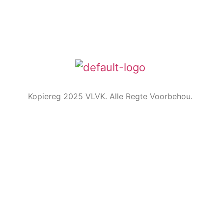
Home”. In 1931 is die idee van ‘n swart gietysterpotjie
as embleem tydens Kongres goedgekeur. Die
oorspronklike swart potjie wat die embleem inspireer
het, het nou ‘n ereplek in die argief.
Kopiereg 2025 VLVK. Alle Regte Voorbehou.