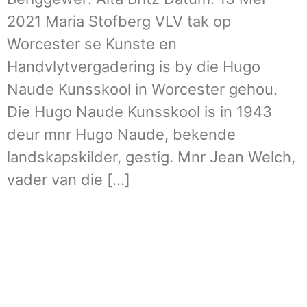
2021 Maria Stofberg VLV tak op
Worcester se Kunste en
Handvlytvergadering is by die Hugo
Naude Kunsskool in Worcester gehou.
Die Hugo Naude Kunsskool is in 1943
deur mnr Hugo Naude, bekende
landskapskilder, gestig. Mnr Jean Welch,
vader van die […]
Meer omtrent VLVK
Dit is ‘n vroue organisasie vir persoonlike groei wat
aan sy lede die geleentheid vir persoonlike
vooruitgang en diens aan die gemeenskap bied. Dit