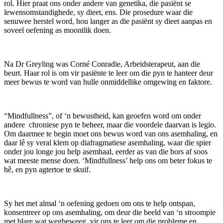
rol. Hier praat ons onder andere van genetika, die pasiënt se
lewensomstandighede, sy dieet, ens. Die prosedure waar die
senuwee herstel word, hou langer as die pasiënt sy dieet aanpas en
soveel oefening as moontlik doen.
Na Dr Greyling was Corné Conradie, Arbeidsterapeut, aan die
beurt. Haar rol is om vir pasiënte te leer om die pyn te hanteer deur
meer bewus te word van hulle onmiddellike omgewing en faktore.
“Mindfullness”, of ‘n bewustheid, kan geoefen word om onder
andere chroniese pyn te beheer, maar die voordele daarvan is legio.
Om daarmee te begin moet ons bewus word van ons asemhaling, en
daar lê sy veral klem op diafragmatiese asemhaling, waar die spier
onder jou longe jou help asemhaal, eerder as van die bors af soos
wat meeste mense doen. ‘Mindfullness’ help ons om beter fokus te
hê, en pyn agtertoe te skuif.
Sy het met almal ‘n oefening gedoen om ons te help ontspan,
konsentreer op ons asemhaling, om deur die beeld van ‘n stroompie
met blare wat wegbeweeg, vir ons te leer om die probleme en