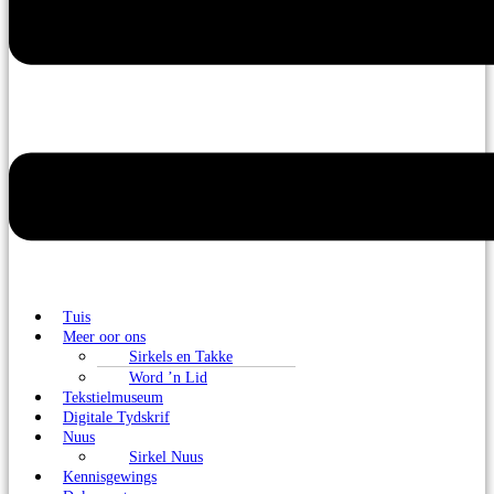
Tuis
Meer oor ons
Sirkels en Takke
Word ’n Lid
Tekstielmuseum
Digitale Tydskrif
Nuus
Sirkel Nuus
Kennisgewings