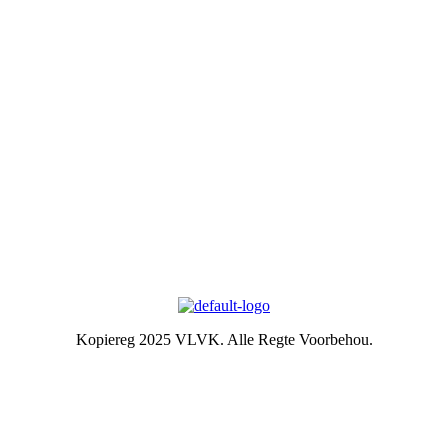
geleentheid vir persoonlike vooruitgang en diens aan die
gemeenskap bied. Dit stel die lede in staat om ‘n gesonde
gesinslewe te lei, om effektief aandag te skenk aan behoeftes in die
gemeenskap en om diens te lewer in hierdie verband.
Kontak ons
Argief
Die Embleem
VLVK se leuse is “Vir Huis en Haard/ For Hearth and Home”. In
1931 is die idee van ‘n swart gietysterpotjie as embleem tydens
Kongres goedgekeur. Die oorspronklike swart potjie wat die
embleem inspireer het, het nou ‘n ereplek in die argief.
Kopiereg 2025 VLVK. Alle Regte Voorbehou.