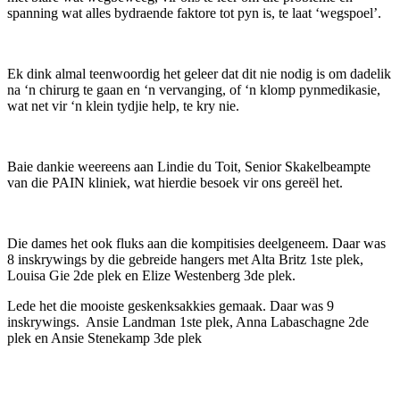
spanning wat alles bydraende faktore tot pyn is, te laat ‘wegspoel’.
Ek dink almal teenwoordig het geleer dat dit nie nodig is om dadelik
na ‘n chirurg te gaan en ‘n vervanging, of ‘n klomp pynmedikasie,
wat net vir ‘n klein tydjie help, te kry nie.
Baie dankie weereens aan Lindie du Toit, Senior Skakelbeampte
van die PAIN kliniek, wat hierdie besoek vir ons gereël het.
Die dames het ook fluks aan die kompitisies deelgeneem. Daar was
8 inskrywings by die gebreide hangers met Alta Britz 1ste plek,
Louisa Gie 2de plek en Elize Westenberg 3de plek.
Lede het die mooiste geskenksakkies gemaak. Daar was 9
inskrywings. Ansie Landman 1ste plek, Anna Labaschagne 2de
plek en Ansie Stenekamp 3de plek