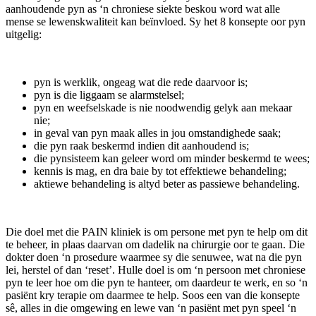
aanhoudende pyn as ‘n chroniese siekte beskou word wat alle
mense se lewenskwaliteit kan beïnvloed. Sy het 8 konsepte oor pyn
uitgelig:
pyn is werklik, ongeag wat die rede daarvoor is;
pyn is die liggaam se alarmstelsel;
pyn en weefselskade is nie noodwendig gelyk aan mekaar
nie;
in geval van pyn maak alles in jou omstandighede saak;
die pyn raak beskermd indien dit aanhoudend is;
die pynsisteem kan geleer word om minder beskermd te wees;
kennis is mag, en dra baie by tot effektiewe behandeling;
aktiewe behandeling is altyd beter as passiewe behandeling.
Die doel met die PAIN kliniek is om persone met pyn te help om dit
te beheer, in plaas daarvan om dadelik na chirurgie oor te gaan. Die
dokter doen ‘n prosedure waarmee sy die senuwee, wat na die pyn
lei, herstel of dan ‘reset’. Hulle doel is om ‘n persoon met chroniese
pyn te leer hoe om die pyn te hanteer, om daardeur te werk, en so ‘n
pasiënt kry terapie om daarmee te help. Soos een van die konsepte
sê, alles in die omgewing en lewe van ‘n pasiënt met pyn speel ‘n