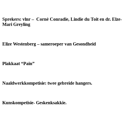
Sprekers: vlnr – Cornè Conradie, Lindie du Toit en dr. Elze-
Mari Greyling
Elize Westenberg – sameroeper van Gesondheid
Plakkaat “Pain”
Naaldwerkkompetisie: twee gebreide hangers.
Kunskompetisie- Geskenksakkie.
Meer omtrent VLVK
Dit is ‘n vroue organisasie vir persoonlike groei wat aan sy lede die