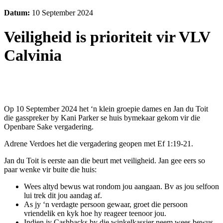
Datum:
10 September 2024
Veiligheid is prioriteit vir
VLV
Calvinia
Op 10 September 2024 het ‘n klein groepie dames en Jan du Toit
die gasspreker by Kani Parker se huis bymekaar gekom vir die
Openbare Sake vergadering.
Adrene Verdoes het die vergadering geopen met Ef 1:19-21.
Jan du Toit is eerste aan die beurt met veiligheid. Jan gee eers so
paar wenke vir buite die huis:
Wees altyd bewus wat rondom jou aangaan. Bv as jou selfoon
lui trek dit jou aandag af.
As jy ‘n verdagte persoon gewaar, groet die persoon
vriendelik en kyk hoe hy reageer teenoor jou.
Indien jy Cashbacks by die winkelkassier neem wees bewus