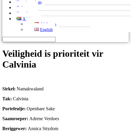
Kennisgewings
Dokumente
Kontak ons
Afrikaans
Afrikaans
English
Veiligheid is prioriteit vir
Calvinia
Sirkel:
Namakwaland
Tak:
Calvinia
Portefeulje:
Openbare Sake
Sa
a
mroeper:
Adrene Verdoes
Beriggewer:
Annica Strydom