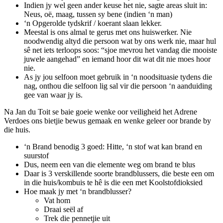
Indien jy wel geen ander keuse het nie, sagte areas sluit in:
Neus, oë, maag, tussen sy bene (indien ‘n man)
‘n Opgerolde tydskrif / koerant slaan lekker.
Meestal is ons almal te gerus met ons huiswerker. Nie
noodwendig altyd die persoon wat by ons werk nie, maar hul
sê net iets terloops soos: “sjoe mevrou het vandag die mooiste
juwele aangehad” en iemand hoor dit wat dit nie moes hoor
nie.
As jy jou selfoon moet gebruik in ‘n noodsituasie tydens die
nag, onthou die selfoon lig sal vir die persoon ‘n aanduiding
gee van waar jy is.
Na Jan du Toit se baie goeie wenke oor veiligheid het Adrene
Verdoes ons bietjie bewus gemaak en wenke geleer oor brande by
die huis.
‘n Brand benodig 3 goed: Hitte, ‘n stof wat kan brand en
suurstof
Dus, neem een van die elemente weg om brand te blus
Daar is 3 verskillende soorte brandblussers, die beste een om
in die huis/kombuis te hê is die een met Koolstofdioksied
Hoe maak jy met ‘n brandblusser?
Vat hom
Draai seël af
Trek die pennetjie uit