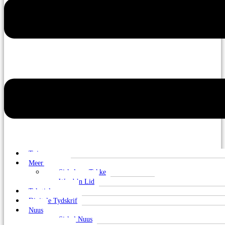
Tuis
Meer oor ons
Sirkels en Takke
Word ’n Lid
Tekstielmuseum
Digitale Tydskrif
Nuus
Sirkel Nuus