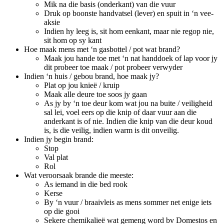
Mik na die basis (onderkant) van die vuur
Druk op boonste handvatsel (lever) en spuit in ‘n vee-
aksie
Indien hy leeg is, sit hom eenkant, maar nie regop nie,
sit hom op sy kant
Hoe maak mens met ‘n gasbottel / pot wat brand?
Maak jou hande toe met ‘n nat handdoek of lap voor jy
dit probeer toe maak / pot probeer verwyder
Indien ‘n huis / gebou brand, hoe maak jy?
Plat op jou knieë / kruip
Maak alle deure toe soos jy gaan
As jy by ‘n toe deur kom wat jou na buite / veiligheid
sal lei, voel eers op die knip of daar vuur aan die
anderkant is of nie. Indien die knip van die deur koud
is, is die veilig, indien warm is dit onveilig.
Indien jy begin brand:
Stop
Val plat
Rol
Wat veroorsaak brande die meeste:
As iemand in die bed rook
Kerse
By ‘n vuur / braaivleis as mens sommer net enige iets
op die gooi
Sekere chemikalieë wat gemeng word bv Domestos en