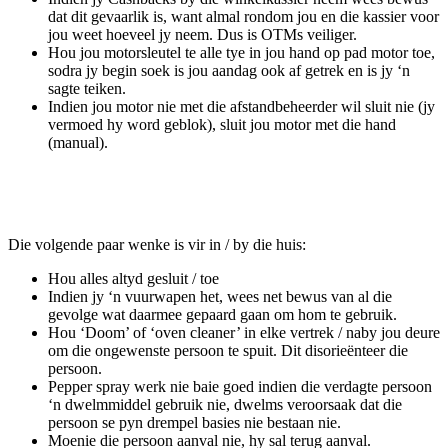
dat dit gevaarlik is, want almal rondom jou en die kassier voor
jou weet hoeveel jy neem. Dus is OTMs veiliger.
Hou jou motorsleutel te alle tye in jou hand op pad motor toe,
sodra jy begin soek is jou aandag ook af getrek en is jy ‘n
sagte teiken.
Indien jou motor nie met die afstandbeheerder wil sluit nie (jy
vermoed hy word geblok), sluit jou motor met die hand
(manual).
Die volgende paar wenke is vir in / by die huis:
Hou alles altyd gesluit / toe
Indien jy ‘n vuurwapen het, wees net bewus van al die
gevolge wat daarmee gepaard gaan om hom te gebruik.
Hou ‘Doom’ of ‘oven cleaner’ in elke vertrek / naby jou deure
om die ongewenste persoon te spuit. Dit disorieënteer die
persoon.
Pepper spray werk nie baie goed indien die verdagte persoon
‘n dwelmmiddel gebruik nie, dwelms veroorsaak dat die
persoon se pyn drempel basies nie bestaan nie.
Moenie die persoon aanval nie, hy sal terug aanval.