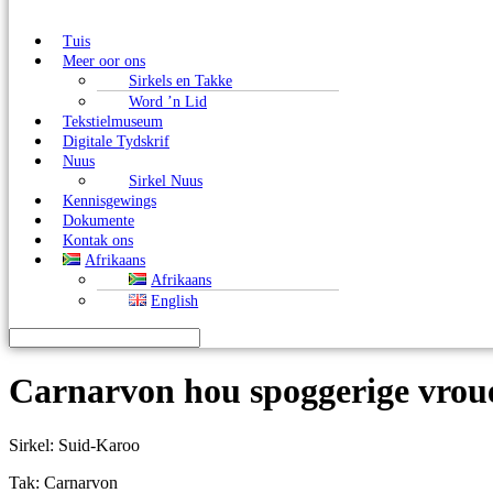
Tuis
Meer oor ons
Sirkels en Takke
Word ’n Lid
Tekstielmuseum
Digitale Tydskrif
Nuus
Sirkel Nuus
Kennisgewings
Dokumente
Kontak ons
Afrikaans
Afrikaans
English
Carnarvon hou spoggerige vrou
Sirkel: Suid-Karoo
Tak: Carnarvon