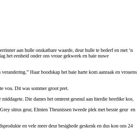
rinner aan hulle onskatbare waarde, deur hulle te bederf en met ‘n
e dag het eenheid onder ons vroue gekweek en baie nuwe
n verandering.” Haar boodskap het baie harte kom aanraak en vrouens
 te vou. Dit was sommer groot pret.
ir middagete. Die dames het omtrent gesmul aan hierdie heerlike kos.
 Grey sitrus geur, Elmien Theunissen tweede plek met bessie geur en
eidsprodukte en vele meer deur besighede geskenk en dus kon ons 24