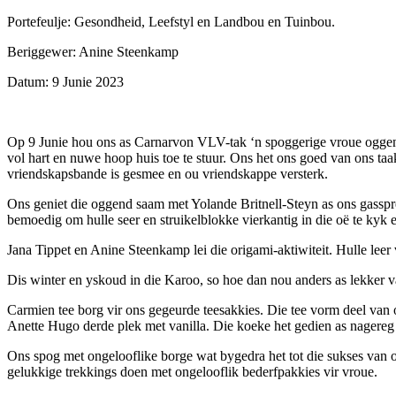
Portefeulje: Gesondheid, Leefstyl en Landbou en Tuinbou.
Beriggewer: Anine Steenkamp
Datum: 9 Junie 2023
Op 9 Junie hou ons as Carnarvon VLV-tak ‘n spoggerige vroue oggend 
vol hart en nuwe hoop huis toe te stuur. Ons het ons goed van ons t
vriendskapsbande is gesmee en ou vriendskappe versterk.
Ons geniet die oggend saam met Yolande Britnell-Steyn as ons gasspr
bemoedig om hulle seer en struikelblokke vierkantig in die oë te kyk e
Jana Tippet en Anine Steenkamp lei die origami-aktiwiteit. Hulle leer
Dis winter en yskoud in die Karoo, so hoe dan nou anders as lekker va
Carmien tee borg vir ons gegeurde teesakkies. Die tee vorm deel van
Anette Hugo derde plek met vanilla. Die koeke het gedien as nagereg 
Ons spog met ongelooflike borge wat bygedra het tot die sukses van o
gelukkige trekkings doen met ongelooflik bederfpakkies vir vroue.