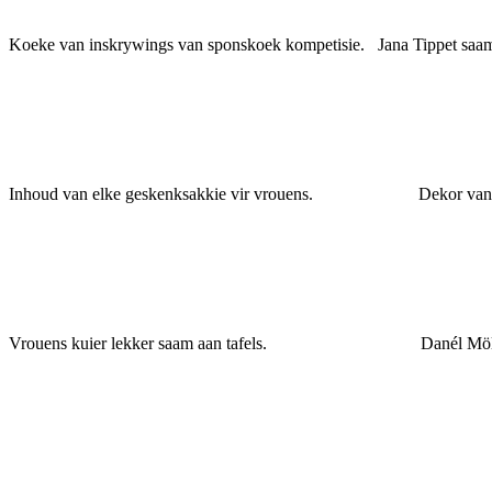
Koeke van inskrywings van sponskoek kompetisie. Jana Tippet saa
Inhoud van elke geskenksakkie vir vrouens. Dekor van t
Vrouens kuier lekker saam aan tafels. Danél Möller s