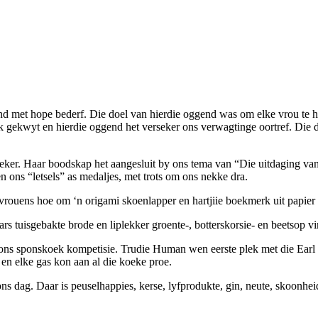
met hope bederf. Die doel van hierdie oggend was om elke vrou te her
aak gekwyt en hierdie oggend het verseker ons verwagtinge oortref. Di
eker. Haar boodskap het aangesluit by ons tema van “Die uitdaging va
n ons “letsels” as medaljes, met trots om ons nekke dra.
 vrouens hoe om ‘n origami skoenlapper en hartjiie boekmerk uit papier
rs tuisgebakte brode en liplekker groente-, botterskorsie- en beetsop v
 ons sponskoek kompetisie. Trudie Human wen eerste plek met die Earl
en elke gas kon aan al die koeke proe.
ns dag. Daar is peuselhappies, kerse, lyfprodukte, gin, neute, skoonh