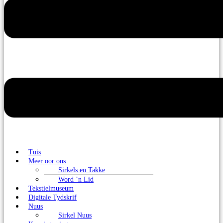
Tuis
Meer oor ons
Sirkels en Takke
Word ’n Lid
Tekstielmuseum
Digitale Tydskrif
Nuus
Sirkel Nuus