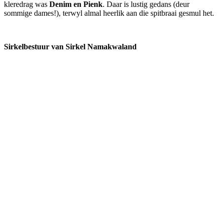
kleredrag was
Denim en Pienk
. Daar is lustig gedans (deur
sommige dames!), terwyl almal heerlik aan die spitbraai gesmul het.
Sirkelbestuur van Sirkel Namakwaland
Meer omtrent VLVK
Dit is ‘n vroue organisasie vir persoonlike groei wat aan sy lede die
geleentheid vir persoonlike vooruitgang en diens aan die
gemeenskap bied. Dit stel die lede in staat om ‘n gesonde
gesinslewe te lei, om effektief aandag te skenk aan behoeftes in die
gemeenskap en om diens te lewer in hierdie verband.
Kontak ons
Argief