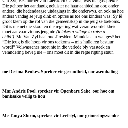
van Zyl, Bestuurder van Laerskool Calvinia, was die gasspreker.
Die gehoor het aandagtig geluister na haar aanbieding oor, onder
andere, die hedendaagse uitdagings in die onderwys, en ook na hoe
anders vandag se jeug dink en optree as toe ons kinders was! Sy lê
groot klem op die rol van die gemeenskap in die jeug se toekoms.
Dit is nie net die skool en die regering wat verantwoordelikheid
moet aanvaar vir ons jeug nie
(It takes a village to raise a
child!).
Me Van Zyl haal oud-President Mandela aan wat gesê het
“Die jeug is die hoop vir ons toekoms – mits hulle reg bestuur
word!” Volwassenes moet nie in die verlede bly vassteek en
verandering beveg nie – ons moet dit in die regte rigting stuur.
me Desima Beukes. Spreker vir gesondheid, oor asemhaling
Mnr Andrie Pool, spreker vir Openbare Sake, oor hoe om
banksake veilig te hou
Me Tanya Storm, spreker vir Leefstyl, oor grimeringswenke