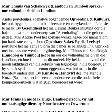
Mnr Thinus van Schalkwyk (Landbou en Tuinbou spreker)
oor volhoubaarheid in Landbou
Ander portefeuljes, (behalwe bogenoemde
Opvoeding
&
Kultuur
),
het ook bygedra om dit ‘n baie leersame en verrykende konferensie
te maak. By
Gesondheid
het me Desima Beukes inligting oor die
baie noodsaaklike onderwerp van “Asemhaling” met die gehoor
gedeel. Mnr Andrie Pool het kosbare wenke gegee oor maniere om
jou bankstate veilig te hou
(Openbare Sake).
By die
Leefstyl
-
portfeulje het me Tanya Storm die dames se belangstelling geprikkel
met interessante wenke oor grimering. Mnr Thinus van Schalkwyk
(Landbou
&
Tuinbou)
het besin oor die volhoubaarheid van die
Landbou, en hoe landbouers dit oorleef. Hy beklemtoon veral die
noodsaaklikheid van die gebruik van tegnologie in die boerdey, en
hy spreek sy dank uit teenoor eggenotes wat hul mans in die
boerdery ondersteun. By
Kunste
&
Handvlyt
deel me Mandie
Kotze (Saamroeper) lede een en ander mee oor die onderskeie
kompetisie-artikels wat in 2025 beoordeel sal word.
Mnr Frans en me Max Hugo, Dankie-persoon, vir hul
ontbaatsugtige diens by Noordwester en Oewernuus