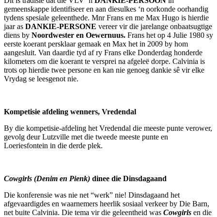
Dit is tradisie dat die VLV ‘n
DANKIE-PERSOON
in
gemeenskappe identifiseer en aan diesulkes ‘n oorkonde oorhandig
tydens spesiale geleenthede. Mnr Frans en me Max Hugo is hierdie
jaar as
DANKIE-PERSONE
vereer vir die jarelange onbaatsugtige
diens by
Noordwester en Oewernuus.
Frans het op 4 Julie 1980 sy
eerste koerant persklaar gemaak en Max het in 2009 by hom
aangesluit. Van daardie tyd af ry Frans elke Donderdag honderde
kilometers om die koerant te versprei na afgeleë dorpe. Calvinia is
trots op hierdie twee persone en kan nie genoeg dankie sê vir elke
Vrydag se leesgenot nie.
Kompetisie afdeling wenners, Vredendal
By die kompetisie-afdeling het Vredendal die meeste punte verower,
gevolg deur Lutzville met die tweede meeste punte en
Loeriesfontein in die derde plek.
Cowgirls (Denim en Pienk)
dinee die Dinsdagaand
Die konferensie was nie net “werk” nie! Dinsdagaand het
afgevaardigdes en waarnemers heerlik sosiaal verkeer by Die Barn,
net buite Calvinia. Die tema vir die geleentheid was
Cowgirls
en die