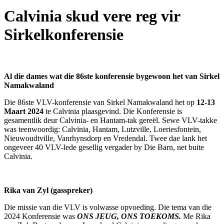
Calvinia skud vere reg vir
Sirkelkonferensie
Al die dames wat die 86ste konferensie bygewoon het van Sirkel
Namakwaland
Die 86ste VLV-konferensie van Sirkel Namakwaland het op
12-13
Maart 2024
te Calvinia plaasgevind. Die Konferensie is
gesamentlik deur Calvinia- en Hantam-tak gereël. Sewe VLV-takke
was teenwoordig: Calvinia, Hantam, Lutzville, Loeriesfontein,
Nieuwoudtville, Vanrhynsdorp en Vredendal. Twee dae lank het
ongeveer 40 VLV-lede gesellig vergader by Die Barn, net buite
Calvinia.
Rika van Zyl (gasspreker)
Die missie van die VLV is volwasse opvoeding. Die tema van die
2024 Konferensie was
ONS JEUG, ONS TOEKOMS.
Me Rika