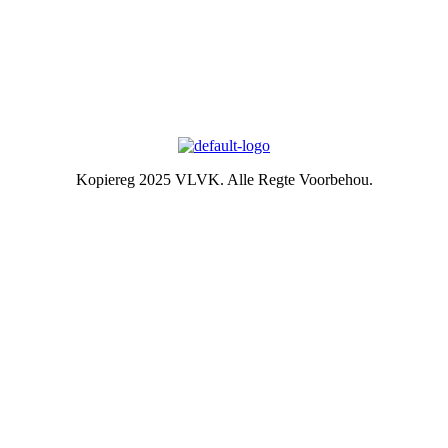
Die Embleem
VLVK se leuse is “Vir Huis en Haard/ For Hearth and Home”. In
1931 is die idee van ‘n swart gietysterpotjie as embleem tydens
Kongres goedgekeur. Die oorspronklike swart potjie wat die
embleem inspireer het, het nou ‘n ereplek in die argief.
Kopiereg 2025 VLVK. Alle Regte Voorbehou.