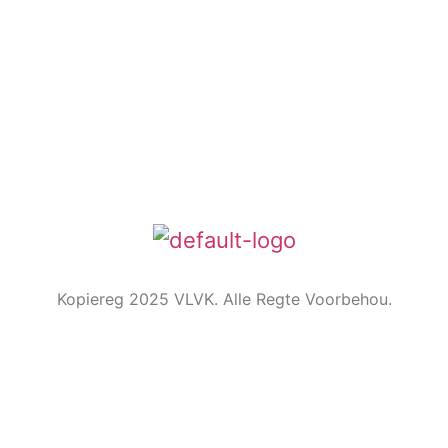
Die Embleem
VLVK se leuse is “Vir Huis en Haard/ For Hearth and
Home”. In 1931 is die idee van ‘n swart gietysterpotjie
as embleem tydens Kongres goedgekeur. Die
oorspronklike swart potjie wat die embleem inspireer
het, het nou ‘n ereplek in die argief.
Kopiereg 2025 VLVK. Alle Regte Voorbehou.