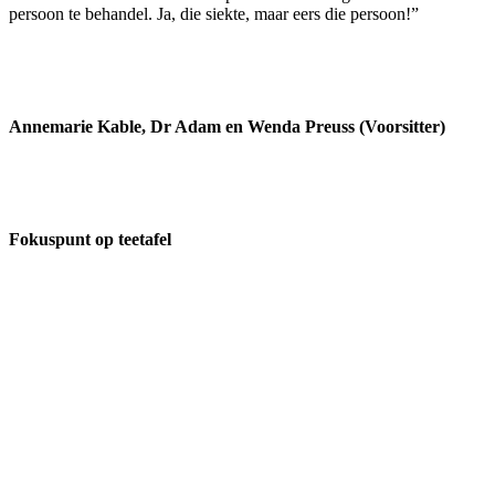
persoon te behandel. Ja, die siekte, maar eers die persoon!”
Annemarie Kable, Dr Adam en Wenda Preuss (Voorsitter)
Fokuspunt op teetafel
Meer omtrent VLVK
Dit is ‘n vroue organisasie vir persoonlike groei wat aan sy lede die
geleentheid vir persoonlike vooruitgang en diens aan die
gemeenskap bied. Dit stel die lede in staat om ‘n gesonde
gesinslewe te lei, om effektief aandag te skenk aan behoeftes in die
gemeenskap en om diens te lewer in hierdie verband.
Kontak ons