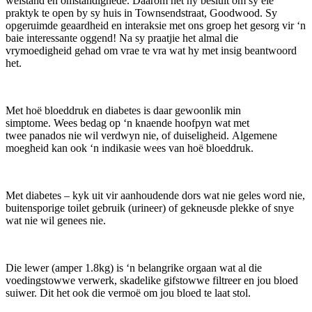
welstand en omstandighede. Daarom het hy besluit om sy eie
praktyk te open by sy huis in Townsendstraat, Goodwood. Sy
opgeruimde geaardheid en interaksie met ons groep het gesorg vir ‘n
baie interessante oggend! Na sy praatjie het almal die
vrymoedigheid gehad om vrae te vra wat hy met insig beantwoord
het.
Met hoë bloeddruk en diabetes is daar gewoonlik min
simptome. Wees bedag op ‘n knaende hoofpyn wat met
twee panados nie wil verdwyn nie, of duiseligheid. Algemene
moegheid kan ook ‘n indikasie wees van hoë bloeddruk.
Met diabetes – kyk uit vir aanhoudende dors wat nie geles word nie,
buitensporige toilet gebruik (urineer) of gekneusde plekke of snye
wat nie wil genees nie.
Die lewer (amper 1.8kg) is ‘n belangrike orgaan wat al die
voedingstowwe verwerk, skadelike gifstowwe filtreer en jou bloed
suiwer. Dit het ook die vermoë om jou bloed te laat stol.