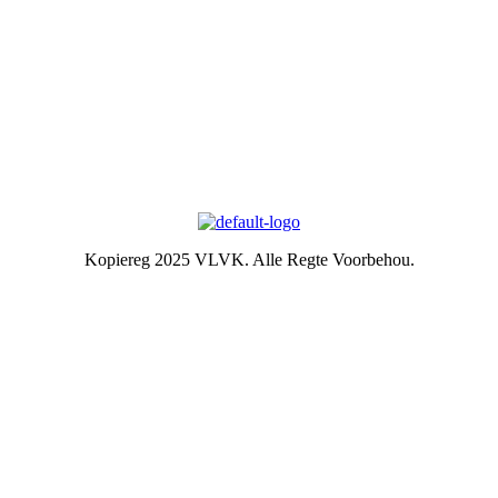
Argief
Die Embleem
VLVK se leuse is “Vir Huis en Haard/ For Hearth and Home”. In
1931 is die idee van ‘n swart gietysterpotjie as embleem tydens
Kongres goedgekeur. Die oorspronklike swart potjie wat die
embleem inspireer het, het nou ‘n ereplek in die argief.
Kopiereg 2025 VLVK. Alle Regte Voorbehou.