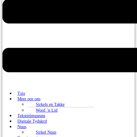
Tuis
Meer oor ons
Sirkels en Takke
Word ’n Lid
Tekstielmuseum
Digitale Tydskrif
Nuus
Sirkel Nuus