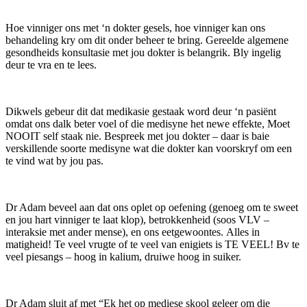
Hoe vinniger ons met ‘n dokter gesels, hoe vinniger kan ons
behandeling kry om dit onder beheer te bring. Gereelde algemene
gesondheids konsultasie met jou dokter is belangrik. Bly ingelig
deur te vra en te lees.
Dikwels gebeur dit dat medikasie gestaak word deur ‘n pasiënt
omdat ons dalk beter voel of die medisyne het newe effekte, Moet
NOOIT self staak nie. Bespreek met jou dokter – daar is baie
verskillende soorte medisyne wat die dokter kan voorskryf om een
te vind wat by jou pas.
Dr Adam beveel aan dat ons oplet op oefening (genoeg om te sweet
en jou hart vinniger te laat klop), betrokkenheid (soos VLV –
interaksie met ander mense), en ons eetgewoontes. Alles in
matigheid! Te veel vrugte of te veel van enigiets is TE VEEL! Bv te
veel piesangs – hoog in kalium, druiwe hoog in suiker.
Dr Adam sluit af met “Ek het op mediese skool geleer om die