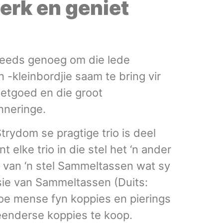
erk en geniet
s reeds genoeg om die lede
-kleinbordjie saam te bring vir
eetgoed en die groot
nneringe.
trydom se pragtige trio is deel
lke trio in die stel het ‘n ander
m van ‘n stel Sammeltassen wat sy
isie van Sammeltassen (Duits:
oe mense fyn koppies en pierings
 eenderse koppies te koop.