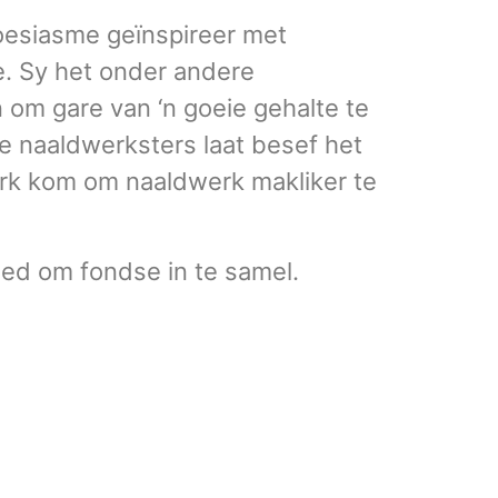
toesiasme geïnspireer met
e. Sy het onder andere
 om gare van ‘n goeie gehalte te
e naaldwerksters laat besef het
ark kom om naaldwerk makliker te
bied om fondse in te samel.