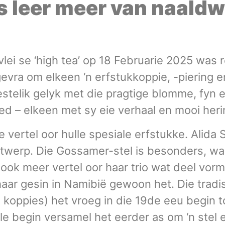
s leer meer van naaldw
lvlei se ‘high tea’ op 18 Februarie 2025 wa
ra om elkeen ‘n erfstukkoppie, -piering en 
eestelik gelyk met die pragtige blomme, fyn 
d – elkeen met sy eie verhaal en mooi heri
vertel oor hulle spesiale erfstukke. Alida S
erp. Die Gossamer-stel is besonders, want e
 ook meer vertel oor haar trio wat deel vor
haar gesin in Namibië gewoon het. Die trad
koppies) het vroeg in die 19de eeu begin t
le begin versamel het eerder as om ‘n stel