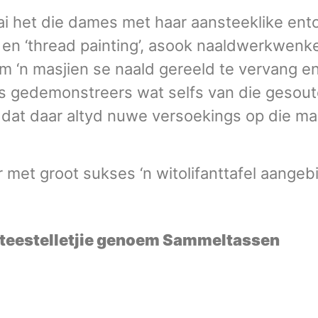
ai het die dames met haar aansteeklike en
en ‘thread painting’, asook naaldwerkwenk
m ‘n masjien se naald gereeld te vervang en
rs gedemonstreers wat selfs van die gesout
n dat daar altyd nuwe versoekings op die m
er met groot sukses ‘n witolifanttafel aange
r teestelletjie genoem Sammeltassen