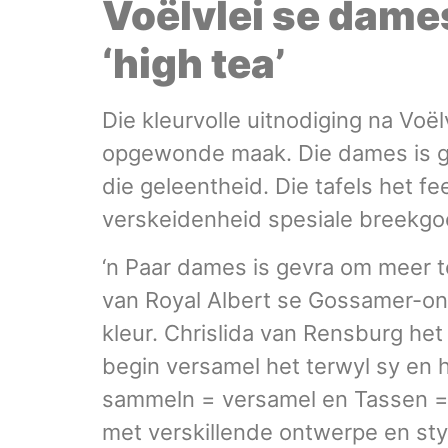
Voëlvlei se dame
‘high tea’
Die kleurvolle uitnodiging na Voë
opgewonde maak. Die dames is gev
die geleentheid. Die tafels het f
verskeidenheid spesiale breekgoe
‘n Paar dames is gevra om meer te 
van Royal Albert se Gossamer-ontw
kleur. Chrislida van Rensburg het
begin versamel het terwyl sy en 
sammeln = versamel en Tassen = 
met verskillende ontwerpe en sty