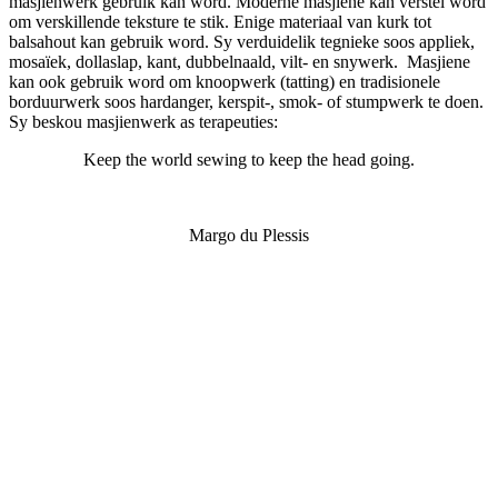
masjienwerk gebruik kan word. Moderne masjiene kan verstel word
om verskillende teksture te stik. Enige materiaal van kurk tot
balsahout kan gebruik word. Sy verduidelik tegnieke soos appliek,
mosaïek, dollaslap, kant, dubbelnaald, vilt- en snywerk. Masjiene
kan ook gebruik word om knoopwerk (tatting) en tradisionele
borduurwerk soos hardanger, kerspit-, smok- of stumpwerk te doen.
Sy beskou masjienwerk as terapeuties:
Keep the world sewing to keep the head going.
Margo du Plessis