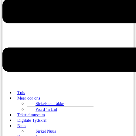
Tuis
Meer oor ons
Sirkels en Takke
Word ’n Lid
Tekstielmuseum
Digitale Tydskrif
Nuus
Sirkel Nuus