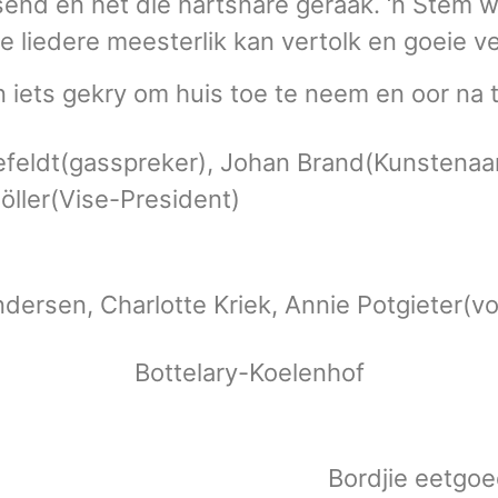
end en het die hartsnare geraak. ‘n Stem wa
e liedere meesterlik kan vertolk en goeie v
 iets gekry om huis toe te neem en oor na t
liefeldt(gasspreker), Johan Brand(Kunstena
öller(Vise-President)
dersen, Charlotte Kriek, Annie Potgieter(v
Bottelary-Koelenhof
servet Bordjie eetgoe