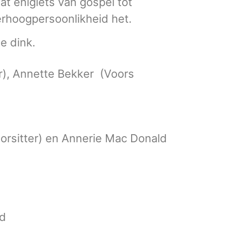
t enigiets van gospel tot
erhoogpersoonlikheid het.
e dink.
ar), Annette Bekker (Voors
oorsitter) en Annerie Mac Donald
d