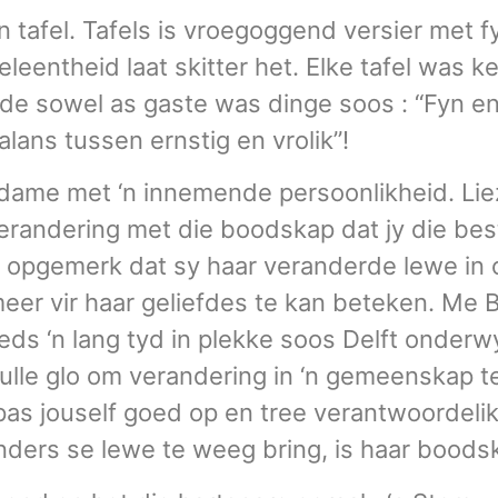
‘n tafel. Tafels is vroegoggend versier met 
leentheid laat skitter het. Elke tafel was k
 sowel as gaste was dinge soos : “Fyn en 
lans tussen ernstig en vrolik”!
e dame met ‘n innemende persoonlikheid. Liez
erandering met die boodskap dat jy die bes
t opgemerk dat sy haar veranderde lewe i
er vir haar geliefdes te kan beteken. Me By
ds ‘n lang tyd in plekke soos Delft onde
ulle glo om verandering in ‘n gemeenskap te
as jouself goed op en tree verantwoordelik
nders se lewe te weeg bring, is haar boods