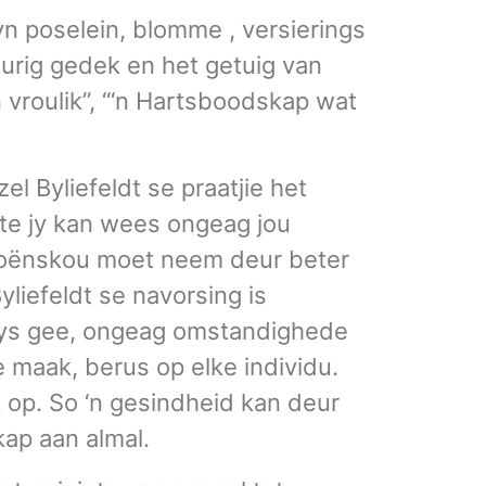
fyn poselein, blomme , versierings
eurig gedek en het getuig van
vroulik”, “‘n Hartsboodskap wat
el Byliefeldt se praatjie het
te jy kan wees ongeag jou
n oënskou moet neem deur beter
liefeldt se navorsing is
rwys gee, ongeag omstandighede
 maak, berus op elke individu.
 op. So ‘n gesindheid kan deur
kap aan almal.