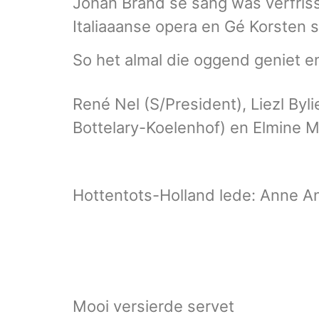
Johan Brand se sang was verfriss
Italiaaanse opera en Gé Korsten s
So het almal die oggend geniet en
René Nel (S/President), Liezl By
Bottelary-Koelenhof) en Elmine M
Hottentots-Holland lede: Anne An
Mooi versierde 