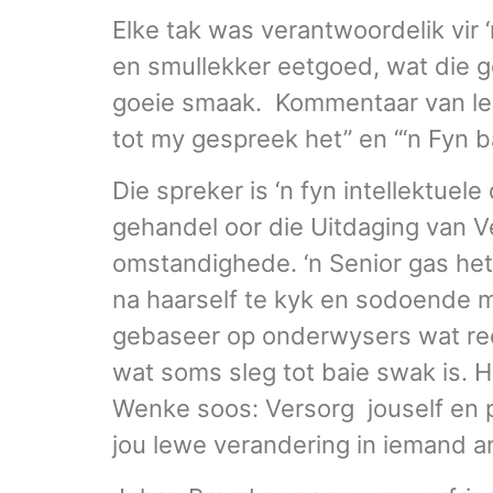
Elke tak was verantwoordelik vir 
en smullekker eetgoed, wat die ge
goeie smaak. Kommentaar van lede
tot my gespreek het” en “‘n Fyn ba
Die spreker is ‘n fyn intellektuel
gehandel oor die Uitdaging van V
omstandighede. ‘n Senior gas he
na haarself te kyk en sodoende me
gebaseer op onderwysers wat ree
wat soms sleg tot baie swak is. H
Wenke soos: Versorg jouself en p
jou lewe verandering in iemand a