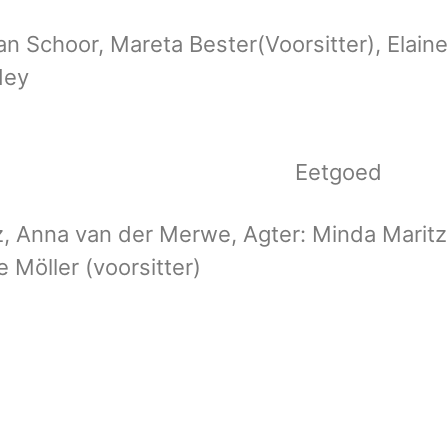
 van Schoor, Mareta Bester(Voorsitter), Ela
dey
 tafel Eetgoed
tz, Anna van der Merwe, Agter: Minda Maritz
 Möller (voorsitter)