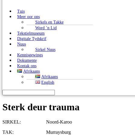
Tuis
Meer oor ons
Sirkels en Takke
Word ’n Lid
Tekstielmuseum
Digitale Tydskrif
Nuus
Sirkel Nuus
Kennisgewings
Dokumente
Kontak ons
Afrikaans
Afrikaans
English
Sterk deur trauma
SIRKEL: Noord-Karoo
TAK: Murraysburg