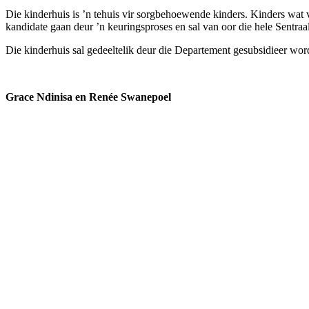
Die kinderhuis is ’n tehuis vir sorgbehoewende kinders. Kinders wat v
kandidate gaan deur ’n keuringsproses en sal van oor die hele Sentra
Die kinderhuis sal gedeeltelik deur die Departement gesubsidieer wor
Grace Ndinisa en Renée Swanepoel
Meer omtrent VLVK
Dit is ‘n vroue organisasie vir persoonlike groei wat aan sy lede die 
effektief aandag te skenk aan behoeftes in die gemeenskap en om diens
Kontak ons
Argief
Die Embleem
VLVK se leuse is “Vir Huis en Haard/ For Hearth and Home”. In 1931 
het, het nou ‘n ereplek in die argief.