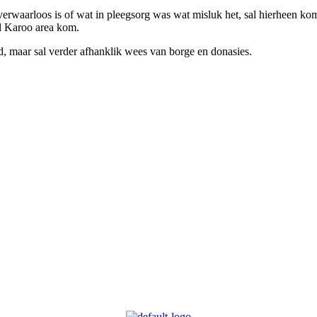
erwaarloos is of wat in pleegsorg was wat misluk het, sal hierheen kom
al Karoo area kom.
d, maar sal verder afhanklik wees van borge en donasies.
geleentheid vir persoonlike vooruitgang en diens aan die gemeenskap bied
 te lewer in hierdie verband.
is die idee van ‘n swart gietysterpotjie as embleem tydens Kongres go