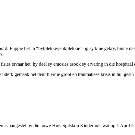
oord. Flippie het ’n “bytplekke/jeukplekkie” op sy knie gekry, binne d
s.
isies ervaar het, hy deel sy emosies asook sy ervaring in die hospitaal e
r sterk gemaak het deur hierdie groot en traumatiese krisis in hul gesin
en is aangestel by die nuwe Huis Spitskop Kinderhuis wat op 1 April 2