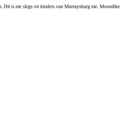
. Dit is nie slegs vir kinders van Murraysburg nie. Moontlike
. Dit stel die lede in staat om ‘n gesonde gesinslewe te lei, om
edgekeur. Die oorspronklike swart potjie wat die embleem inspireer