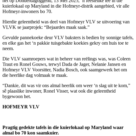
het op Donderdagoggend, 13 Mei 2025, ‘n feestelike tee in die
kuierlokaal op Maryland in die Hofmeyr-distrik aangebied, vir alle
Hofmeyr-inwoners bo 70.
Hierdie geleentheid was deel van Hofmeyr VLV se uitvoering van
VLVK se jaarprojek: “Bejaardes maak saak.”
Gevulde pannekoeke deur VLV baksters is bedien by sonnige tafels,
en elke gas het ‘n pakkie tuisgebakte koekies gekry om huis toe te
neem.
Die VLV saamroepers wat in beheer van reëlings was, was Coleen
Traut en Ronel Gouws, terwyl Dada de Jager, Nelanie Jansen en
Hofmeyr VLV Voorsitter, Nadia Bosch, ook saamgewerk het om
die heerlike dag volmaak te maak.
“Dankie, dit was vir ons almal heerlik om weer ‘n slag uit te kom,”
sê plaaslike inwoner, Ronel Visser, wat ook die geleentheid
bygewoon het.
HOFMEYR VLV
Pragtig gedekte tafels in die kuierlokaal op Maryland waar
almal bo 70 kon saamkuier.