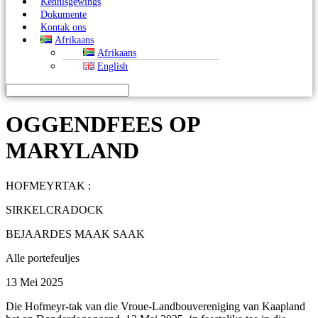
Kennisgewings
Dokumente
Kontak ons
Afrikaans
Afrikaans
English
OGGENDFEES OP
MARYLAND
HOFMEYRTAK :
SIRKELCRADOCK
BEJAARDES MAAK SAAK
Alle portefeuljes
13 Mei 2025
Die Hofmeyr-tak van die Vroue-Landbouvereniging van Kaapland