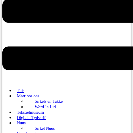
Tuis
Meer oor ons
Sirkels en Takke
Word ’n Lid
Tekstielmuseum
Digitale Tydskrif
Nuus
Sirkel Nuus