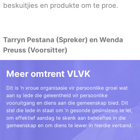
beskuitjies en produkte om te proe.
Tarryn Pestana (Spreker) en Wenda
Preuss (Voorsitter)
Meer omtrent VLVK
Dit is ‘n vroue organisasie vir persoonlike groei wat
aan sy lede die geleentheid vir persoonlike
vooruitgang en diens aan die gemeenskap bied. Dit
stel die lede in staat om ‘n gesonde gesinslewe te lei,
om effektief aandag te skenk aan behoeftes in die
gemeenskap en om diens te lewer in hierdie verband.