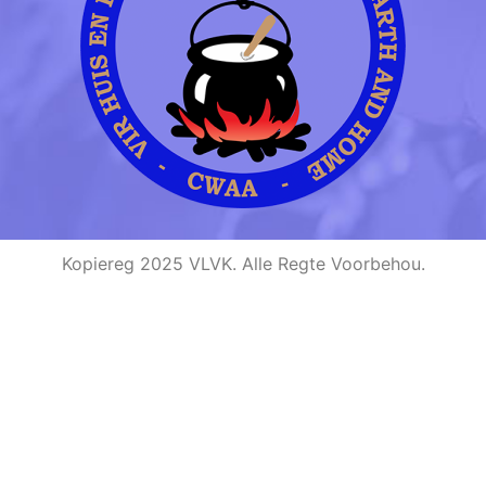
Kopiereg 2025 VLVK. Alle Regte Voorbehou.