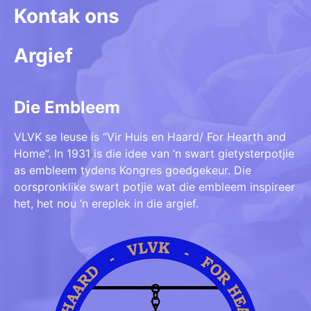
Kontak ons
Argief
Die Embleem
VLVK se leuse is “Vir Huis en Haard/ For Hearth and
Home”. In 1931 is die idee van ‘n swart gietysterpotjie
as embleem tydens Kongres goedgekeur. Die
oorspronklike swart potjie wat die embleem inspireer
het, het nou ‘n ereplek in die argief.