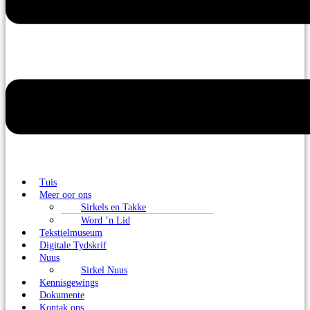
Tuis
Meer oor ons
Sirkels en Takke
Word ’n Lid
Tekstielmuseum
Digitale Tydskrif
Nuus
Sirkel Nuus
Kennisgewings
Dokumente
Kontak ons