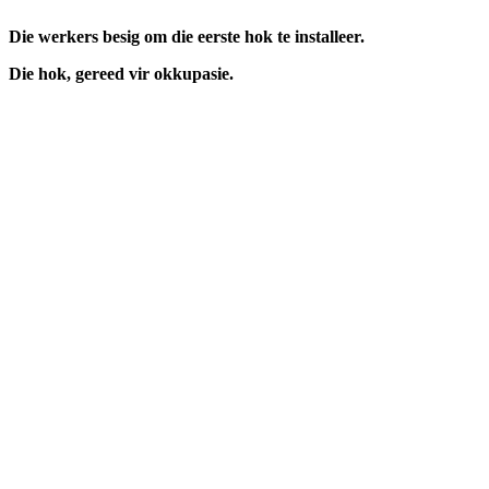
Die werkers besig om die eerste hok te installeer.
Die hok, gereed vir okkupasie.
Meer omtrent VLVK
Dit is ‘n vroue organisasie vir persoonlike groei wat aan sy lede die
geleentheid vir persoonlike vooruitgang en diens aan die
gemeenskap bied. Dit stel die lede in staat om ‘n gesonde
gesinslewe te lei, om effektief aandag te skenk aan behoeftes in die
gemeenskap en om diens te lewer in hierdie verband.
Kontak ons
Argief
Die Embleem
VLVK se leuse is “Vir Huis en Haard/ For Hearth and Home”. In
1931 is die idee van ‘n swart gietysterpotjie as embleem tydens
Kongres goedgekeur. Die oorspronklike swart potjie wat die
embleem inspireer het, het nou ‘n ereplek in die argief.