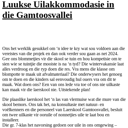
Luukse Uilakkommodasie in
die Gamtoosvallei
Ons het werklik gesukkel om ‘n idee te kry wat sou voldoen aan die
vereistes van die projek en dan ook verder sou gaan as net 2024.
Gee ons blommetjies vir die skool se tuin en hou kompetisie om te
sien wie se tuintjie die mooiste is na ‘n tyd? Die wintervakansie laat
alles verdroog en die ryp doen die res. Vra mens die klasse om
blompotte te maak uit afvalmateriaal? Die onderwysers het genoeg
om te doen en die kinders sal eenvoudig hul ouers vra om dit te
maak. Wat doen ons? Een van ons lede vra toe of ons nie uilkaste
kan maak vir die laerskool nie. Uitstekende plan!
Die plaaslike laerskool het ‘n las van vlermuise wat die mure van die
skool bemors. Ons tak het, na konsultasie met natuur- en
voëlkenners en die personeel van Laerskool Gamtoosvallei, besluit
om twee uilkaste vir ooruile of nonnetjies uile te laat bou en
installeer.
Die gr. 7-klas het navorsing gedoen oor uile in ons omgewing –