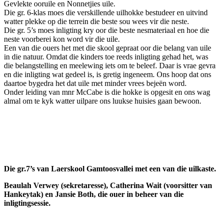
Gevlekte ooruile en Nonnetjies uile.
Die gr. 6-klas moes die verskillende uilhokke bestudeer en uitvind
watter plekke op die terrein die beste sou wees vir die neste.
Die gr. 5’s moes inligting kry oor die beste nesmateriaal en hoe die
neste voorberei kon word vir die uile.
Een van die ouers het met die skool gepraat oor die belang van uile
in die natuur. Omdat die kinders toe reeds inligting gehad het, was
die belangstelling en meelewing iets om te beleef. Daar is vrae gevra
en die inligting wat gedeel is, is gretig ingeneem. Ons hoop dat ons
daartoe bygedra het dat uile met minder vrees bejeën word.
Onder leiding van mnr McCabe is die hokke is opgesit en ons wag
almal om te kyk watter uilpare ons luukse huisies gaan bewoon.
Die gr.7’s van Laerskool Gamtoosvallei met een van die uilkaste.
Beaulah Verwey (sekretaresse), Catherina Wait (voorsitter van
Hankeytak) en Jansie Both, die ouer in beheer van die
inligtingsessie.