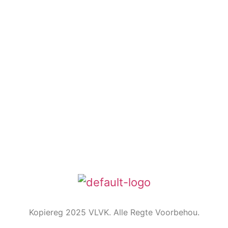
Kontak ons
Argief
Die Embleem
VLVK se leuse is “Vir Huis en Haard/ For Hearth and
Home”. In 1931 is die idee van ‘n swart gietysterpotjie
as embleem tydens Kongres goedgekeur. Die
oorspronklike swart potjie wat die embleem inspireer
het, het nou ‘n ereplek in die argief.
Kopiereg 2025 VLVK. Alle Regte Voorbehou.