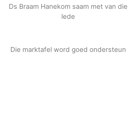
Ds Braam Hanekom saam met van die
lede
Die marktafel word goed ondersteun
Meer omtrent VLVK
Dit is ‘n vroue organisasie vir persoonlike groei wat
aan sy lede die geleentheid vir persoonlike
vooruitgang en diens aan die gemeenskap bied. Dit
stel die lede in staat om ‘n gesonde gesinslewe te lei,
om effektief aandag te skenk aan behoeftes in die
gemeenskap en om diens te lewer in hierdie verband.