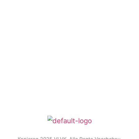
Kontak ons
Argief
Die Embleem
VLVK se leuse is “Vir Huis en Haard/ For Hearth and
Home”. In 1931 is die idee van ‘n swart gietysterpotjie
as embleem tydens Kongres goedgekeur. Die
oorspronklike swart potjie wat die embleem inspireer
het, het nou ‘n ereplek in die argief.