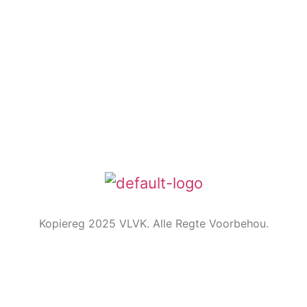
Die Embleem
VLVK se leuse is “Vir Huis en Haard/ For Hearth and
Home”. In 1931 is die idee van ‘n swart gietysterpotjie
as embleem tydens Kongres goedgekeur. Die
oorspronklike swart potjie wat die embleem inspireer
het, het nou ‘n ereplek in die argief.
Kopiereg 2025 VLVK. Alle Regte Voorbehou.