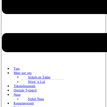
Tuis
Meer oor ons
Sirkels en Takke
Word ’n Lid
Tekstielmuseum
Digitale Tydskrif
Nuus
Sirkel Nuus
Kennisgewings