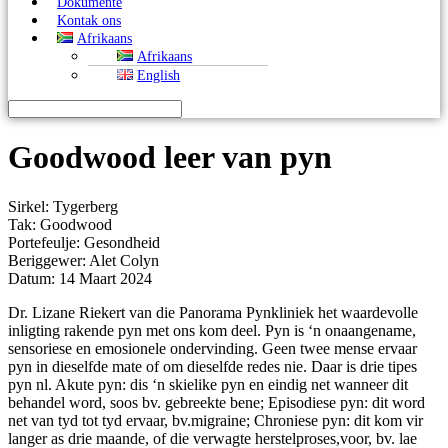
Dokumente
Kontak ons
Afrikaans
Afrikaans
English
Goodwood leer van pyn
Sirkel: Tygerberg
Tak: Goodwood
Portefeulje: Gesondheid
Beriggewer: Alet Colyn
Datum: 14 Maart 2024
Dr. Lizane Riekert van die Panorama Pynkliniek het waardevolle
inligting rakende pyn met ons kom deel. Pyn is ‘n onaangename,
sensoriese en emosionele ondervinding. Geen twee mense ervaar
pyn in dieselfde mate of om dieselfde redes nie. Daar is drie tipes
pyn nl. Akute pyn: dis ‘n skielike pyn en eindig net wanneer dit
behandel word, soos bv. gebreekte bene; Episodiese pyn: dit word
net van tyd tot tyd ervaar, bv.migraine; Chroniese pyn: dit kom vir
langer as drie maande, of die verwagte herstelproses,voor, bv. lae