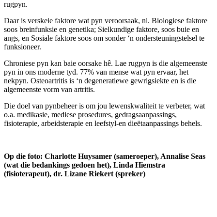
rugpyn.
Daar is verskeie faktore wat pyn veroorsaak, nl. Biologiese faktore
soos breinfunksie en genetika; Sielkundige faktore, soos buie en
angs, en Sosiale faktore soos om sonder ‘n ondersteuningstelsel te
funksioneer.
Chroniese pyn kan baie oorsake hê. Lae rugpyn is die algemeenste
pyn in ons moderne tyd. 77% van mense wat pyn ervaar, het
nekpyn. Osteoartritis is ‘n degeneratiewe gewrigsiekte en is die
algemeenste vorm van artritis.
Die doel van pynbeheer is om jou lewenskwaliteit te verbeter, wat
o.a. medikasie, mediese prosedures, gedragsaanpassings,
fisioterapie, arbeidsterapie en leefstyl-en dieëtaanpassings behels.
Op die foto: Charlotte Huysamer (sameroeper), Annalise Seas
(wat die bedankings gedoen het), Linda Hiemstra
(fisioterapeut), dr. Lizane Riekert (spreker)
Meer omtrent VLVK