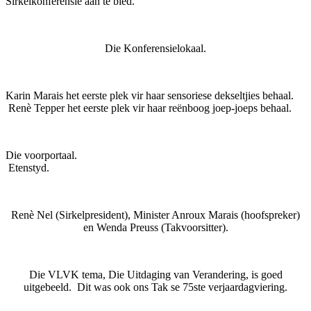
Sirkelkonferensie aan te bied.
Die Konferensielokaal.
Karin Marais het eerste plek vir haar sensoriese dekseltjies behaal.
Renè Tepper het eerste plek vir haar reënboog joep-joeps behaal.
Die voorportaal.
Etenstyd.
Renè Nel (Sirkelpresident), Minister Anroux Marais (hoofspreker)
en Wenda Preuss (Takvoorsitter).
Die VLVK tema, Die Uitdaging van Verandering, is goed
uitgebeeld. Dit was ook ons Tak se 75ste verjaardagviering.