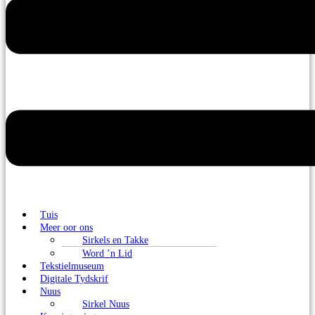
Tuis
Meer oor ons
Sirkels en Takke
Word ’n Lid
Tekstielmuseum
Digitale Tydskrif
Nuus
Sirkel Nuus