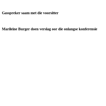
Gasspreker saam met die voorsitter
Marileine Burger doen verslag oor die onlangse konferensie
Meer omtrent VLVK
Dit is ‘n vroue organisasie vir persoonlike groei wat aan sy lede die
geleentheid vir persoonlike vooruitgang en diens aan die
gemeenskap bied. Dit stel die lede in staat om ‘n gesonde
gesinslewe te lei, om effektief aandag te skenk aan behoeftes in die
gemeenskap en om diens te lewer in hierdie verband.
Kontak ons
Argief
Die Embleem
VLVK se leuse is “Vir Huis en Haard/ For Hearth and Home”. In