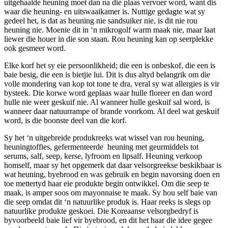
uitgehaalde heuning moet dan na die plaas vervoer word, want dis
waar die heuning- en uitswaaikamer is. Nuttige gedagte wat sy
gedeel het, is dat as heuning nie sandsuiker nie, is dit nie rou
heuning nie. Moenie dit in ‘n mikrogolf warm maak nie, maar laat
liewer die houer in die son staan. Rou heuning kan op seerplekke
ook gesmeer word.
Elke korf het sy eie persoonlikheid; die een is onbeskof, die een is
baie besig, die een is bietjie lui. Dit is dus altyd belangrik om die
volle mondering van kop tot tone te dra, veral sy wat allergies is vir
bysteek. Die korwe word geplaas waar hulle floreer en dan word
hulle nie weer geskuif nie. Al wanneer hulle geskuif sal word, is
wanneer daar natuurrampe of brande voorkom. Al deel wat geskuif
word, is die boonste deel van die korf.
Sy het ‘n uitgebreide produkreeks wat wissel van rou heuning,
heuningtoffies, gefermenteerde heuning met geurmiddels tot
serums, salf, seep, kerse, lyfroom en lipsalf. Heuning verkoop
homself, maar sy het opgemerk dat daar velsorgreekse beskikbaar is
wat heuning, byebrood en was gebruik en begin navorsing doen en
toe mettertyd haar eie produkte begin ontwikkel. Om die seep te
maak, is amper soos om mayonnaise te maak. Sy hou self baie van
die seep omdat dit ‘n natuurlike produk is. Haar reeks is slegs op
natuurlike produkte geskoei. Die Koreaanse velsorgbedryf is
byvoorbeeld baie lief vir byebrood, en dit het haar die idee gegee