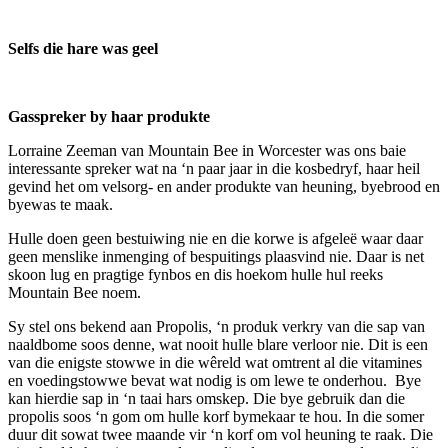
Selfs die hare was geel
Gasspreker by haar produkte
Lorraine Zeeman van Mountain Bee in Worcester was ons baie
interessante spreker wat na ‘n paar jaar in die kosbedryf, haar heil
gevind het om velsorg- en ander produkte van heuning, byebrood en
byewas te maak.
Hulle doen geen bestuiwing nie en die korwe is afgeleë waar daar
geen menslike inmenging of bespuitings plaasvind nie. Daar is net
skoon lug en pragtige fynbos en dis hoekom hulle hul reeks
Mountain Bee noem.
Sy stel ons bekend aan Propolis, ‘n produk verkry van die sap van
naaldbome soos denne, wat nooit hulle blare verloor nie. Dit is een
van die enigste stowwe in die wêreld wat omtrent al die vitamines
en voedingstowwe bevat wat nodig is om lewe te onderhou. Bye
kan hierdie sap in ‘n taai hars omskep. Die bye gebruik dan die
propolis soos ‘n gom om hulle korf bymekaar te hou. In die somer
duur dit sowat twee maande vir ‘n korf om vol heuning te raak. Die