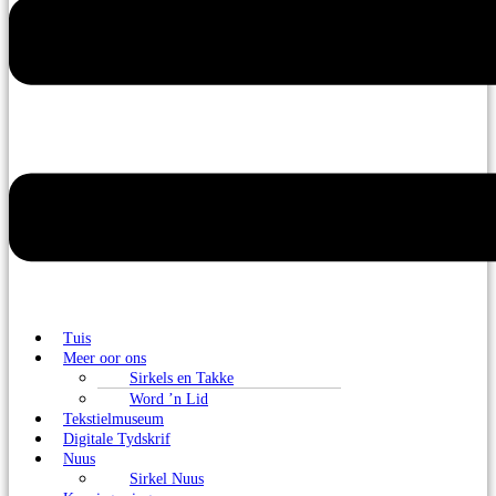
Tuis
Meer oor ons
Sirkels en Takke
Word ’n Lid
Tekstielmuseum
Digitale Tydskrif
Nuus
Sirkel Nuus