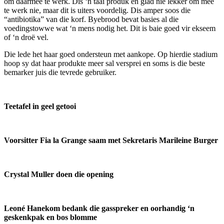
om daarmee te werk. Dis ‘n taai produk en glad nie lekker om mee
te werk nie, maar dit is uiters voordelig. Dis amper soos die
“antibiotika” van die korf. Byebrood bevat basies al die
voedingstowwe wat ‘n mens nodig het. Dit is baie goed vir ekseem
of ‘n droë vel.
Die lede het haar goed ondersteun met aankope. Op hierdie stadium
hoop sy dat haar produkte meer sal versprei en soms is die beste
bemarker juis die tevrede gebruiker.
Teetafel in geel getooi
Voorsitter Fia la Grange saam met Sekretaris Marileine Burger
Crystal Muller doen die opening
Leoné Hanekom bedank die gasspreker en oorhandig ‘n
geskenkpak en bos blomme