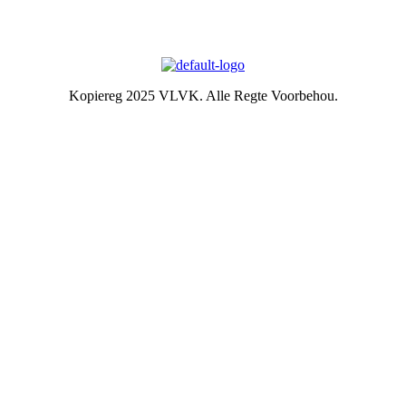
1931 is die idee van ‘n swart gietysterpotjie as embleem tydens
Kongres goedgekeur. Die oorspronklike swart potjie wat die
embleem inspireer het, het nou ‘n ereplek in die argief.
Kopiereg 2025 VLVK. Alle Regte Voorbehou.