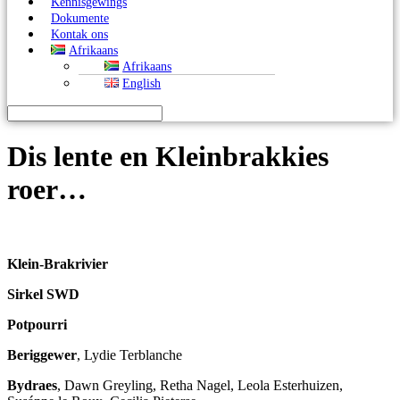
Kennisgewings
Dokumente
Kontak ons
Afrikaans
Afrikaans
English
Dis lente en Kleinbrakkies
roer…
Klein-Brakrivier
Sirkel SWD
Potpourri
Beriggewer
, Lydie Terblanche
Bydraes
, Dawn Greyling, Retha Nagel, Leola Esterhuizen,