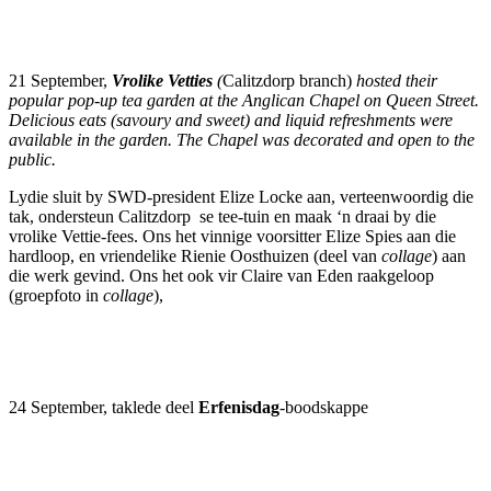
21 September,
Vrolike Vetties
(
Calitzdorp branch)
hosted their
popular pop-up tea garden at the Anglican Chapel on Queen Street.
Delicious eats (savoury and sweet) and liquid refreshments were
available in the garden. The Chapel was decorated and open to the
public.
Lydie sluit by SWD-president Elize Locke aan, verteenwoordig die
tak, ondersteun Calitzdorp se tee-tuin en maak ‘n draai by die
vrolike Vettie-fees. Ons het vinnige voorsitter Elize Spies aan die
hardloop, en vriendelike Rienie Oosthuizen (deel van
collage
) aan
die werk gevind. Ons het ook vir Claire van Eden raakgeloop
(groepfoto in
collage
),
24 September, taklede deel
Erfenis
d
ag
-boodskappe