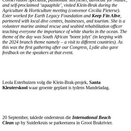
and self-proclaimed ‘aquaphile’, visited Klein-Brak during the
Agriculture & Horticulture meeting (convenor Cecilia Pieterse).
Ester worked for Earth Legacy Foundation and
Keep Fin Alive
,
partnered with local dive centres, businesses, and tourism. She is a
volunteer marine animal rescue and seabird rehabilitation officer
teaching everyone the importance of white sharks in the ocean. The
theme of the day was South African ‘
boere jolyt’
(in keeping with
the 2024 branch theme namely – a visit to different countries). As
this was the first gathering after our Congress, Lydie also gave
feedback on the speakers at that event.
Leola Esterhuizen volg die Klein-Brak-projek,
Santa
Kleuterskool
waar groente geplant is tydens Mandeladag.
20 September, taklede ondersteun die
International Beach
Clean
up
by Suiderkruis se parkeerarea in Groot Brakrivier.