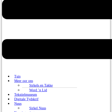
Tuis
Meer oor ons
Sirkels en Takke
Word ’n Lid
Tekstielmuseum
Digitale Tydskrif
Nuus
Sirkel Nuus