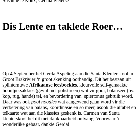
Susánne le Roux, Cecilia Pieterse
Dis Lente en taklede Roer…
Op 4 September het Gerda Aspeling aan die Santa Kleuterskool in
Groot Brakrivier ‘n groot skenking oorhandig. Dit het bestaan uit
splinternuwe
Afrikaanse leesboekies
, kleurvolle self-gemaakte
boontjie-sakkies (gevul met polistireen) wat vir gooi, balanseer (bv.
kop, rug, hande) tel, en bevordering van spiertonus gebruik word.
Daar was ook
pool noodles
wat aangewend gaan word vir die
verbetering van balans, koördinasie en so meer, asook die alfabet en
telkaarte wat aan die klassies geskenk is. Carmen van Santa
kleuterskool het dit met dankbaarheid ontvang. Voorwaar ‘n
wonderlike gebaar, dankie Gerda!