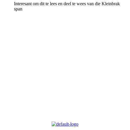
Interesant om dit te lees en deel te wees van die Kleinbrak
span
Meer omtrent VLVK
Dit is ‘n vroue organisasie vir persoonlike groei wat aan sy lede die
geleentheid vir persoonlike vooruitgang en diens aan die
gemeenskap bied. Dit stel die lede in staat om ‘n gesonde
gesinslewe te lei, om effektief aandag te skenk aan behoeftes in die
gemeenskap en om diens te lewer in hierdie verband.
Kontak ons
Argief
Die Embleem
VLVK se leuse is “Vir Huis en Haard/ For Hearth and Home”. In
1931 is die idee van ‘n swart gietysterpotjie as embleem tydens
Kongres goedgekeur. Die oorspronklike swart potjie wat die
embleem inspireer het, het nou ‘n ereplek in die argief.