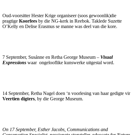
Oud-voorsitter Hester Krige organiseer (soos gewoonlik)die
pragtige
Koorfees
by die NG-kerk in Reebok. Taklede Suzette
O’Kelly en Delise Erasmus se manne was deel van die kore.
7 September, Susánne en Retha George Museum –
Visual
Expressions
waar ongelooflike kunswerke uitgestal word.
14 September, Retha Nagel doen ‘n voorlesing van haar gedigte vir
Veertien digters
, by die George Museum.
On 17 September, Esther Jacobs, Communications and
Conservation Specialist, passionate storyteller, advocate for Nature,