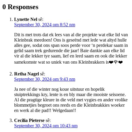
0 Responses
Lynette Nel
sê:
September 30, 2024 om 8:52 nm
Dit is met trots dat ek lees van al die projekte wat elke lid van
Kleinbrak meedoen! Ons is geseënd met lede wat altyd hulle
alles gee, sodat ons span soos perde voor ‘n perdekar saam in
gelid saam trek gedurende die jaar! Baie dankie aan elke lid
vir al die lekker tye saam, lief en leed saam en ook die lekker
samekomste wat so uniek van ons Kleinbrakkers is❤️🌹❤️
Retha Nagel
sê:
September 30, 2024 om 9:43 nm
Ja nee of die winter nog koue uitstuur en hopelik
stuiptrekkings kry, lente is en bly maar die mooiste seisoene.
Al die pragtige kleure in die veld met vygies en ander vrolike
blommetjies begroet ons reeds en die Kleinbrakkies woeker
en werk al die pad!! Welgedaan!!
Cecilia Pieterse
sê:
September 30, 2024 om 10:43 nm