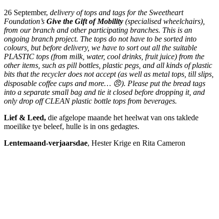
26 September,
delivery of tops and tags for the Sweetheart
Foundation’s
Give the Gift of Mobility
(specialised wheelchairs),
from our branch and other participating branches. This is an
ongoing branch project. The tops do not have to be sorted into
colours, but before delivery, we have to sort out all the suitable
PLASTIC tops (from milk, water, cool drinks, fruit juice) from the
other items, such as pill bottles, plastic pegs, and all kinds of plastic
bits that the recycler does not accept (as well as metal tops, till slips,
disposable coffee cups and more…
😠
). Please put the bread tags
into a separate small bag and tie it closed before dropping it, and
only drop off CLEAN plastic bottle tops from beverages.
Lief & Leed,
die afgelope maande het heelwat van ons taklede
moeilike tye beleef, hulle is in ons gedagtes.
Lentemaand-verjaarsdae
, Hester Krige en Rita Cameron