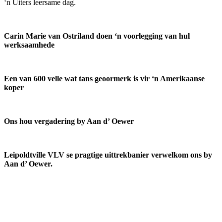
‘n Uiters leersame dag.
Carin Marie van Ostriland doen ‘n voorlegging van hul
werksaamhede
Een van 600 velle wat tans geoormerk is vir ‘n Amerikaanse
koper
Ons hou vergadering by Aan d’ Oewer
Leipoldtville VLV se pragtige uittrekbanier verwelkom ons by
Aan d’ Oewer.
Meer omtrent VLVK
Dit is ‘n vroue organisasie vir persoonlike groei wat aan sy lede die
geleentheid vir persoonlike vooruitgang en diens aan die
gemeenskap bied. Dit stel die lede in staat om ‘n gesonde