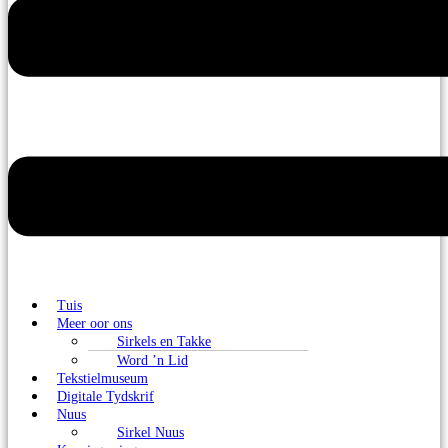
Tuis
Meer oor ons
Sirkels en Takke
Word ’n Lid
Tekstielmuseum
Digitale Tydskrif
Nuus
Sirkel Nuus