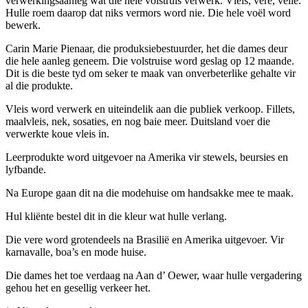
verwerkingsaanleg wat die hele volstruis verwerk. Vleis, vere, velle.
Hulle roem daarop dat niks vermors word nie. Die hele voël word
bewerk.
Carin Marie Pienaar, die produksiebestuurder, het die dames deur
die hele aanleg geneem. Die volstruise word geslag op 12 maande.
Dit is die beste tyd om seker te maak van onverbeterlike gehalte vir
al die produkte.
Vleis word verwerk en uiteindelik aan die publiek verkoop. Fillets,
maalvleis, nek, sosaties, en nog baie meer. Duitsland voer die
verwerkte koue vleis in.
Leerprodukte word uitgevoer na Amerika vir stewels, beursies en
lyfbande.
Na Europe gaan dit na die modehuise om handsakke mee te maak.
Hul kliënte bestel dit in die kleur wat hulle verlang.
Die vere word grotendeels na Brasilië en Amerika uitgevoer. Vir
karnavalle, boa’s en mode huise.
Die dames het toe verdaag na Aan d’ Oewer, waar hulle vergadering
gehou het en gesellig verkeer het.