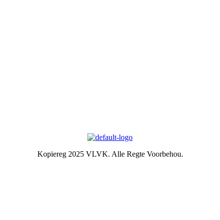
gesinslewe te lei, om effektief aandag te skenk aan behoeftes in die
gemeenskap en om diens te lewer in hierdie verband.
Kontak ons
Argief
Die Embleem
VLVK se leuse is “Vir Huis en Haard/ For Hearth and Home”. In
1931 is die idee van ‘n swart gietysterpotjie as embleem tydens
Kongres goedgekeur. Die oorspronklike swart potjie wat die
embleem inspireer het, het nou ‘n ereplek in die argief.
Kopiereg 2025 VLVK. Alle Regte Voorbehou.