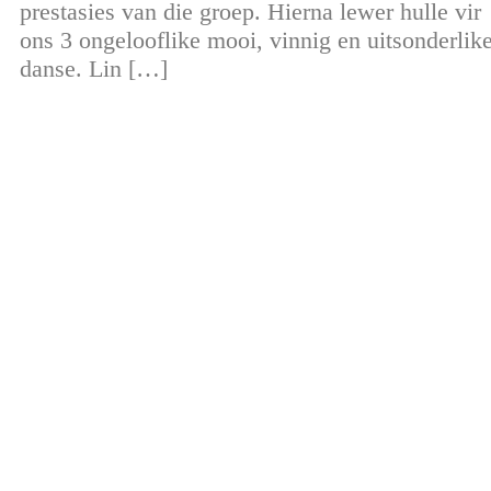
prestasies van die groep. Hierna lewer hulle vir
ons 3 ongelooflike mooi, vinnig en uitsonderlik
danse. Lin […]
Meer omtrent VLVK
Dit is ‘n vroue organisasie vir persoonlike groei wat aan sy
lede die geleentheid vir persoonlike vooruitgang en diens aan
die gemeenskap bied. Dit stel die lede in staat om ‘n gesonde
gesinslewe te lei, om effektief aandag te skenk aan behoeftes
in die gemeenskap en om diens te lewer in hierdie verband.
Kontak ons
Argief