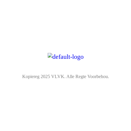
Die Embleem
VLVK se leuse is “Vir Huis en Haard/ For Hearth and
Home”. In 1931 is die idee van ‘n swart gietysterpotjie as
embleem tydens Kongres goedgekeur. Die oorspronklike
swart potjie wat die embleem inspireer het, het nou ‘n ereplek
in die argief.
Kopiereg 2025 VLVK. Alle Regte Voorbehou.