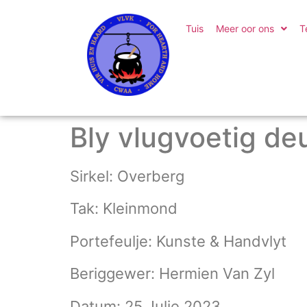
Tuis
Meer oor ons
T
Bly vlugvoetig de
Sirkel: Overberg
Tak: Kleinmond
Portefeulje: Kunste & Handvlyt
Beriggewer: Hermien Van Zyl
Datum: 25 Julie 2023