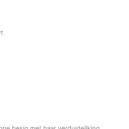
t
nne besig met haar verduideliking