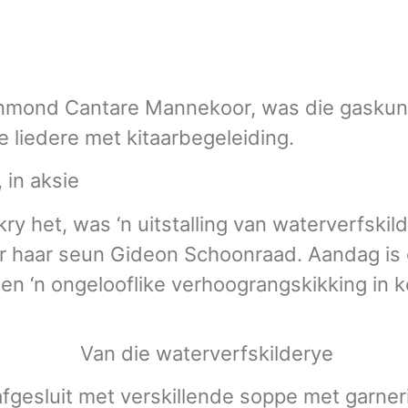
einmond Cantare Mannekoor, was die gaskuns
 liedere met kitaarbegeleiding.
 in aksie
 het, was ‘n uitstalling van waterverfskil
ur haar seun Gideon Schoonraad. Aandag i
en ‘n ongelooflike verhoograngskikking in 
Van die waterverfskilderye
fgesluit met verskillende soppe met garner