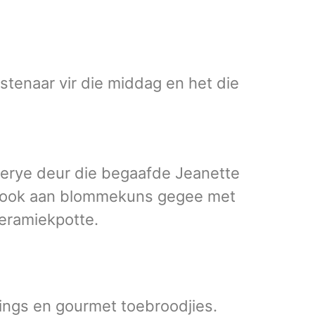
tenaar vir die middag en het die
derye deur die begaafde Jeanette
s ook aan blommekuns gegee met
keramiekpotte.
ings en gourmet toebroodjies.