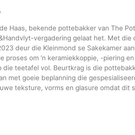
”
de Haas, bekende pottebakker van The Pott
&Handvlyt-vergadering gelaat het. Met die 
 2023 deur die Kleinmond se Sakekamer aa
ie proses om ’n keramiekkoppie, -piering en 
die teetafel vol. Beurtkrag is die pottebak
pan met goeie beplanning die gespesialiseer
uwe teksture, vorms en glasure omdat dit s