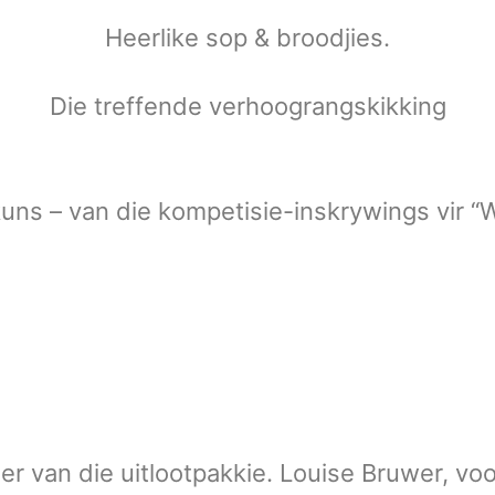
Heerlike sop & broodjies.
Die treffende verhoograngskikking
ns – van die kompetisie-inskrywings vir “W
r van die uitlootpakkie. Louise Bruwer, voor