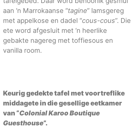
tafelgebed. Daar word behoorlik gesmul
aan ‘n Marrokaanse “
tagine
” lamsgereg
met appelkose en dadel “
cous-cous
”. Die
ete word afgesluit met ‘n heerlike
gebakte nagereg met toffiesous en
vanilla room.
Keurig gedekte tafel met voortreflike
middagete in die gesellige eetkamer
van “
Colonial Karoo Boutique
Guesthouse
”.