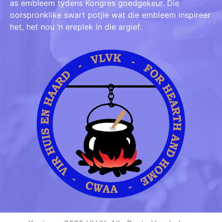
as embleem tydens Kongres goedgekeur. Die
oorspronklike swart potjie wat die embleem inspireer
het, het nou ‘n ereplek in die argief.