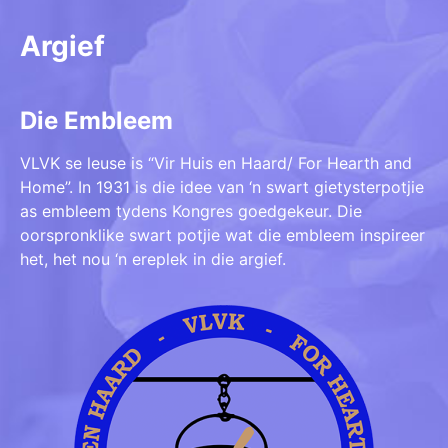
Argief
Die Embleem
VLVK se leuse is “Vir Huis en Haard/ For Hearth and
Home”. In 1931 is die idee van ‘n swart gietysterpotjie
as embleem tydens Kongres goedgekeur. Die
oorspronklike swart potjie wat die embleem inspireer
het, het nou ‘n ereplek in die argief.