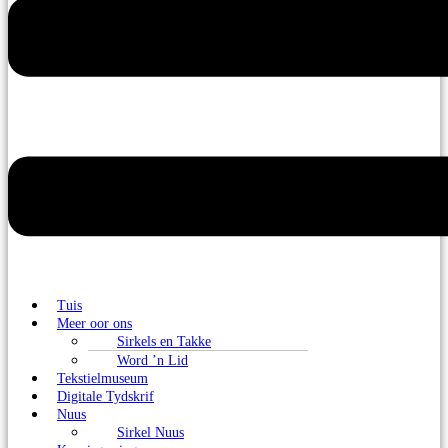
Tuis
Meer oor ons
Sirkels en Takke
Word ’n Lid
Tekstielmuseum
Digitale Tydskrif
Nuus
Sirkel Nuus