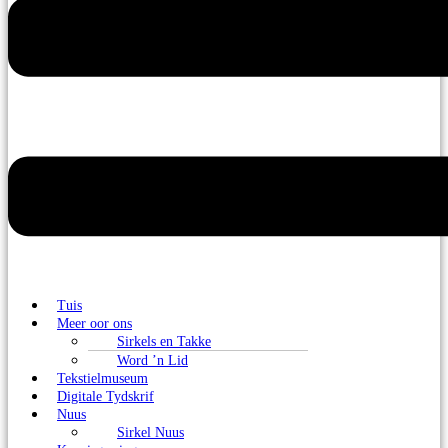
Tuis
Meer oor ons
Sirkels en Takke
Word ’n Lid
Tekstielmuseum
Digitale Tydskrif
Nuus
Sirkel Nuus