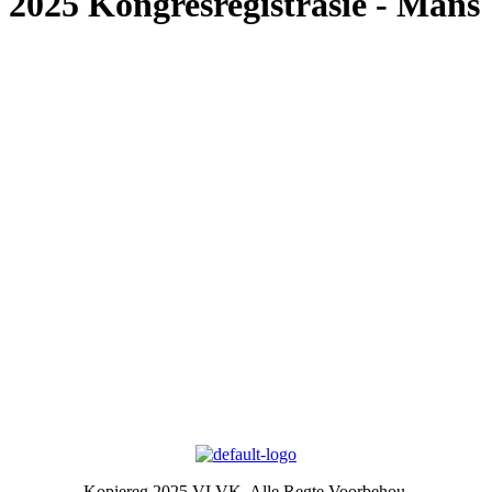
2025 Kongresregistrasie - Mans
Meer omtrent VLVK
Dit is ‘n vroue organisasie vir persoonlike groei wat aan sy lede die
geleentheid vir persoonlike vooruitgang en diens aan die
gemeenskap bied. Dit stel die lede in staat om ‘n gesonde
gesinslewe te lei, om effektief aandag te skenk aan behoeftes in die
gemeenskap en om diens te lewer in hierdie verband.
Kontak ons
Argief
Die Embleem
VLVK se leuse is “Vir Huis en Haard/ For Hearth and Home”. In
1931 is die idee van ‘n swart gietysterpotjie as embleem tydens
Kongres goedgekeur. Die oorspronklike swart potjie wat die
embleem inspireer het, het nou ‘n ereplek in die argief.
Kopiereg 2025 VLVK. Alle Regte Voorbehou.