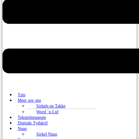
Tuis
Meer oor ons
Sirkels en Takke
Word ’n Lid
Tekstielmuseum
Digitale Tydskrif
Nuus
Sirkel Nuus