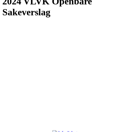
2024 VLVK Openbare
Sakeverslag
Meer omtrent VLVK
Dit is ‘n vroue organisasie vir persoonlike groei wat aan sy lede die
geleentheid vir persoonlike vooruitgang en diens aan die
gemeenskap bied. Dit stel die lede in staat om ‘n gesonde
gesinslewe te lei, om effektief aandag te skenk aan behoeftes in die
gemeenskap en om diens te lewer in hierdie verband.
Kontak ons
Argief
Die Embleem
VLVK se leuse is “Vir Huis en Haard/ For Hearth and Home”. In
1931 is die idee van ‘n swart gietysterpotjie as embleem tydens
Kongres goedgekeur. Die oorspronklike swart potjie wat die
embleem inspireer het, het nou ‘n ereplek in die argief.