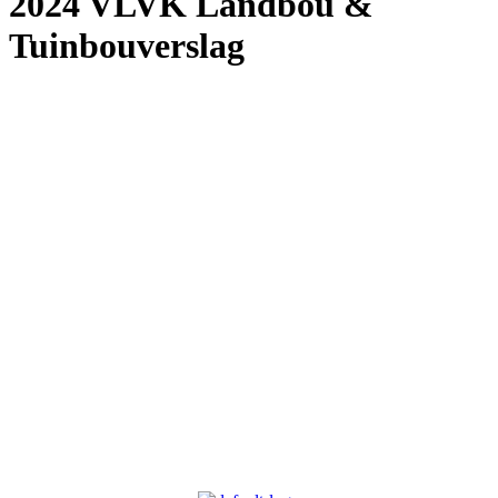
2024 VLVK Landbou &
Tuinbouverslag
Meer omtrent VLVK
Dit is ‘n vroue organisasie vir persoonlike groei wat aan sy lede die
geleentheid vir persoonlike vooruitgang en diens aan die
gemeenskap bied. Dit stel die lede in staat om ‘n gesonde
gesinslewe te lei, om effektief aandag te skenk aan behoeftes in die
gemeenskap en om diens te lewer in hierdie verband.
Kontak ons
Argief
Die Embleem
VLVK se leuse is “Vir Huis en Haard/ For Hearth and Home”. In
1931 is die idee van ‘n swart gietysterpotjie as embleem tydens
Kongres goedgekeur. Die oorspronklike swart potjie wat die
embleem inspireer het, het nou ‘n ereplek in die argief.