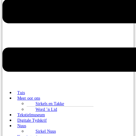
Tuis
Meer oor ons
Sirkels en Takke
Word ’n Lid
Tekstielmuseum
Digitale Tydskrif
Nuus
Sirkel Nuus