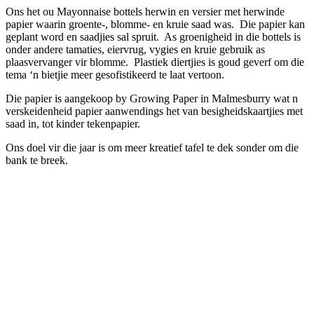
Ons het ou Mayonnaise bottels herwin en versier met herwinde
papier waarin groente-, blomme- en kruie saad was. Die papier kan
geplant word en saadjies sal spruit. As groenigheid in die bottels is
onder andere tamaties, eiervrug, vygies en kruie gebruik as
plaasvervanger vir blomme. Plastiek diertjies is goud geverf om die
tema ‘n bietjie meer gesofistikeerd te laat vertoon.
Die papier is aangekoop by Growing Paper in Malmesburry wat n
verskeidenheid papier aanwendings het van besigheidskaartjies met
saad in, tot kinder tekenpapier.
Ons doel vir die jaar is om meer kreatief tafel te dek sonder om die
bank te breek.
Meer omtrent VLVK
Dit is ‘n vroue organisasie vir persoonlike groei wat aan sy lede die
geleentheid vir persoonlike vooruitgang en diens aan die
gemeenskap bied. Dit stel die lede in staat om ‘n gesonde