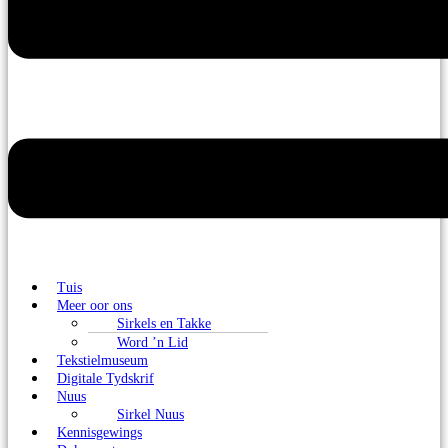
Tuis
Meer oor ons
Sirkels en Takke
Word ’n Lid
Tekstielmuseum
Digitale Tydskrif
Nuus
Sirkel Nuus
Kennisgewings