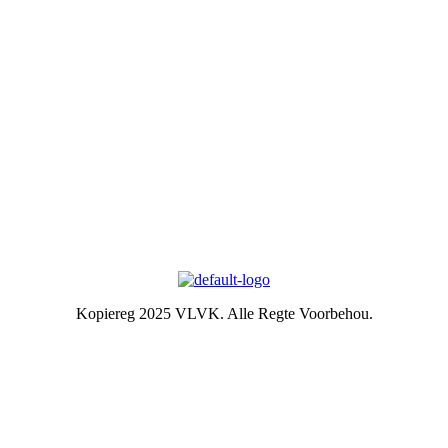
gesinslewe te lei, om effektief aandag te skenk aan behoeftes in die
gemeenskap en om diens te lewer in hierdie verband.
Kontak ons
Argief
Die Embleem
VLVK se leuse is “Vir Huis en Haard/ For Hearth and Home”. In
1931 is die idee van ‘n swart gietysterpotjie as embleem tydens
Kongres goedgekeur. Die oorspronklike swart potjie wat die
embleem inspireer het, het nou ‘n ereplek in die argief.
Kopiereg 2025 VLVK. Alle Regte Voorbehou.