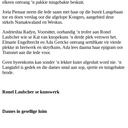
elkeen ontvang ‘n pakkie tuisgebakte beskuit.
Joria Pienaar neem die lede saam met haar op die busrit Langebaan
toe en doen verslag oor die afgelope Kongres, aangebied deur
sirkels Namakwaland en Weskus.
Andrieshia Radyn, Voorsitter, oorhandig ‘n trofee aan Ronel
Laubcher wie se Kat van knopekuns ‘n derde plek verower het.
Elmarie Engelbrecht en Ada Gericke ontvang sertifikate vir vierde
plekke in breiwerk en skryfkuns. Ada lees daarna haar epigram oor
Transnet aan die lede voor.
Geen byeenkoms kan sonder ‘n lekker kuier afgesluit word nie. ‘n
Langtafel is gedek en die dames smul aan sop, sjerrie en tuisgebakte
brode.
Ronel Laubcher se kunswerk
Dames in gesellige luim