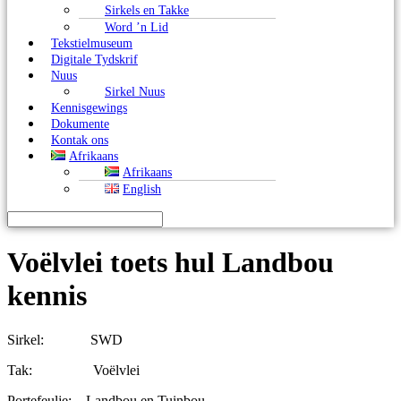
Sirkels en Takke
Word ’n Lid
Tekstielmuseum
Digitale Tydskrif
Nuus
Sirkel Nuus
Kennisgewings
Dokumente
Kontak ons
Afrikaans
Afrikaans
English
Voëlvlei toets hul Landbou
kennis
Sirkel: SWD
Tak: Voëlvlei
Portefeulje: Landbou en Tuinbou