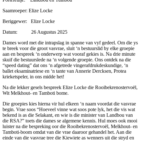
Saamroeper: Elize Locke
Beriggewer: Elize Locke
Datum: 26 Augustus 2025
Dames word met die intrapslag in spanne van vyf gedeel. Om die ys
te breek voor die groot vasvrae, sluit ‘n bestuurslid by elke groepie
aan en bespreek ‘n onderwerp wat vooraf gekies is. Na drie minute
skuif die bestuurslede na ‘n volgende groepie. Ons ontdek na die
“speed dating” dat ons ‘n afgetrede vingerafdrukdeskundige, ‘n
ballet eksaminatriese en ‘n tante van Annerie Dercksen, Protea
krieketspeler, in ons midde het!
Na die lekker gesels bespreek Elize Locke die Rooibekrenostervoël,
Wit Melkhout- en Tamboti bome.
Die groepies kies hierna vir hul elkeen ‘n naam voordat die vasvrae
begin. Vrae soos “Hoeveel vinne wat soos pote lyk, het die vis wat
bekend is as die Selakant, en wie is die minister van Landbou van
die RSA?” toets die dames se algemene kennis. Hul moes ook mooi
luister na die bespreking oor die Rooibekrenostervoël, Melkhout- en
Tamboti-boom omdat van die vrae daaroor gehandel het. Aan die
einde van die vasvrae tree die Kiewiete as wenners uit die stryd en