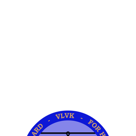
Meer omtrent VLVK
Dit is ‘n vroue organisasie vir persoonlike groei wat aan sy lede die
geleentheid vir persoonlike vooruitgang en diens aan die
gemeenskap bied. Dit stel die lede in staat om ‘n gesonde
gesinslewe te lei, om effektief aandag te skenk aan behoeftes in die
gemeenskap en om diens te lewer in hierdie verband.
Kontak ons
Argief
Die Embleem
VLVK se leuse is “Vir Huis en Haard/ For Hearth and Home”. In
1931 is die idee van ‘n swart gietysterpotjie as embleem tydens
Kongres goedgekeur. Die oorspronklike swart potjie wat die
embleem inspireer het, het nou ‘n ereplek in die argief.