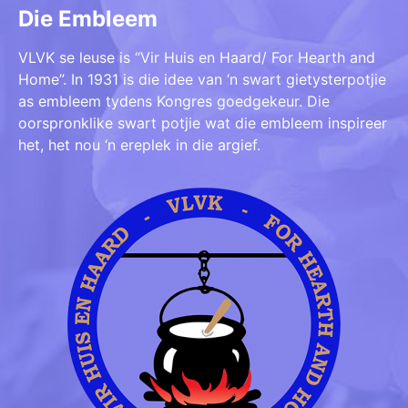
Die Embleem
VLVK se leuse is “Vir Huis en Haard/ For Hearth and
Home”. In 1931 is die idee van ‘n swart gietysterpotjie
as embleem tydens Kongres goedgekeur. Die
oorspronklike swart potjie wat die embleem inspireer
het, het nou ‘n ereplek in die argief.