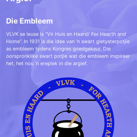
Die Embleem
VLVK se leuse is “Vir Huis en Haard/ For Hearth and
Home”. In 1931 is die idee van ‘n swart gietysterpotjie
as embleem tydens Kongres goedgekeur. Die
oorspronklike swart potjie wat die embleem inspireer
het, het nou ‘n ereplek in die argief.