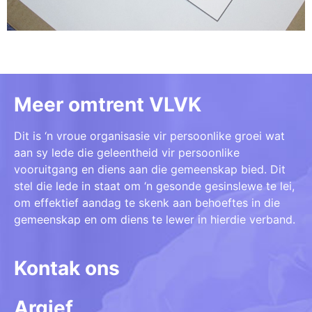
Meer omtrent VLVK
Dit is ‘n vroue organisasie vir persoonlike groei wat
aan sy lede die geleentheid vir persoonlike
vooruitgang en diens aan die gemeenskap bied. Dit
stel die lede in staat om ‘n gesonde gesinslewe te lei,
om effektief aandag te skenk aan behoeftes in die
gemeenskap en om diens te lewer in hierdie verband.
Kontak ons
Argief