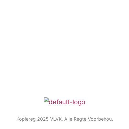
Kontak ons
Argief
Die Embleem
VLVK se leuse is “Vir Huis en Haard/ For Hearth and
Home”. In 1931 is die idee van ‘n swart gietysterpotjie
as embleem tydens Kongres goedgekeur. Die
oorspronklike swart potjie wat die embleem inspireer
het, het nou ‘n ereplek in die argief.
Kopiereg 2025 VLVK. Alle Regte Voorbehou.