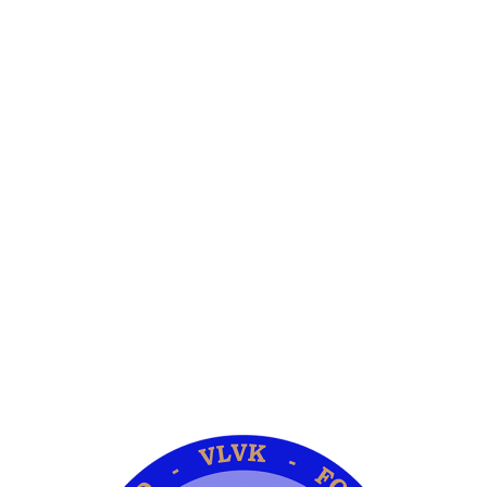
gemeenskap en om diens te lewer in hierdie verband.
Kontak ons
Argief
Die Embleem
VLVK se leuse is “Vir Huis en Haard/ For Hearth and
Home”. In 1931 is die idee van ‘n swart gietysterpotjie
as embleem tydens Kongres goedgekeur. Die
oorspronklike swart potjie wat die embleem inspireer
het, het nou ‘n ereplek in die argief.