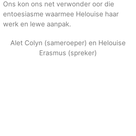
Ons kon ons net verwonder oor die
entoesiasme waarmee Helouise haar
werk en lewe aanpak.
Alet Colyn (sameroeper) en Helouise
Erasmus (spreker)
Meer omtrent VLVK
Dit is ‘n vroue organisasie vir persoonlike groei wat
aan sy lede die geleentheid vir persoonlike
vooruitgang en diens aan die gemeenskap bied. Dit
stel die lede in staat om ‘n gesonde gesinslewe te lei,
om effektief aandag te skenk aan behoeftes in die