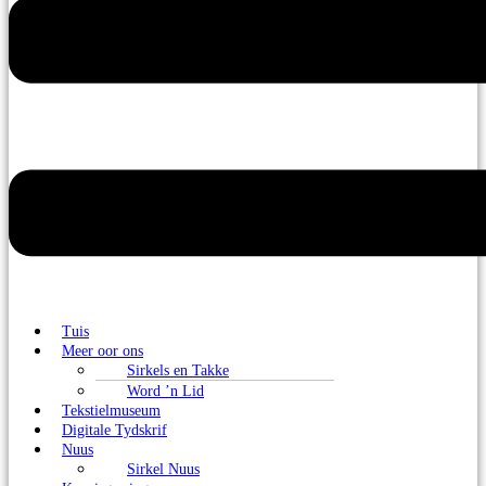
Tuis
Meer oor ons
Sirkels en Takke
Word ’n Lid
Tekstielmuseum
Digitale Tydskrif
Nuus
Sirkel Nuus