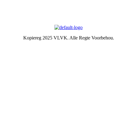
VLVK se leuse is “Vir Huis en Haard/ For Hearth and Home”. In
1931 is die idee van ‘n swart gietysterpotjie as embleem tydens
Kongres goedgekeur. Die oorspronklike swart potjie wat die
embleem inspireer het, het nou ‘n ereplek in die argief.
Kopiereg 2025 VLVK. Alle Regte Voorbehou.