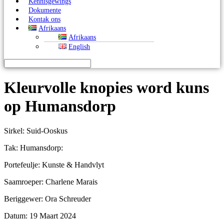
Kennisgewings
Dokumente
Kontak ons
Afrikaans
Afrikaans
English
Kleurvolle knopies word kuns
op Humansdorp
Sirkel: Suid-Ooskus
Tak: Humansdorp:
Portefeulje: Kunste & Handvlyt
Saamroeper: Charlene Marais
Beriggewer: Ora Schreuder
Datum: 19 Maart 2024