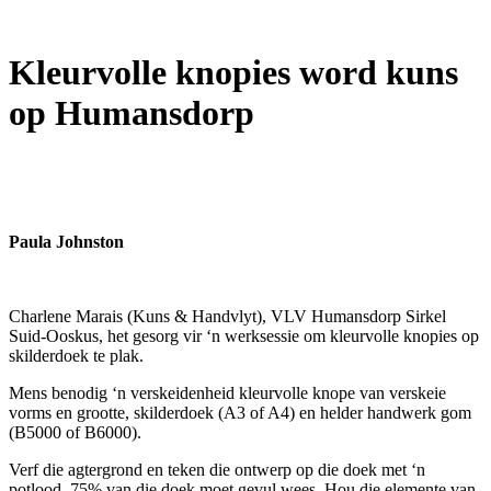
Kleurvolle knopies word kuns
op Humansdorp
Paula Johnston
Charlene Marais (Kuns & Handvlyt), VLV Humansdorp Sirkel
Suid-Ooskus, het gesorg vir ‘n werksessie om kleurvolle knopies op
skilderdoek te plak.
Mens benodig ‘n verskeidenheid kleurvolle knope van verskeie
vorms en grootte, skilderdoek (A3 of A4) en helder handwerk gom
(B5000 of B6000).
Verf die agtergrond en teken die ontwerp op die doek met ‘n
potlood. 75% van die doek moet gevul wees. Hou die elemente van