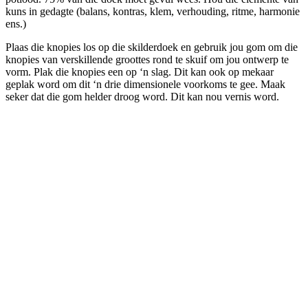
kuns in gedagte (balans, kontras, klem, verhouding, ritme, harmonie
ens.)
Plaas die knopies los op die skilderdoek en gebruik jou gom om die
knopies van verskillende groottes rond te skuif om jou ontwerp te
vorm. Plak die knopies een op ‘n slag. Dit kan ook op mekaar
geplak word om dit ‘n drie dimensionele voorkoms te gee. Maak
seker dat die gom helder droog word. Dit kan nou vernis word.
Meer omtrent VLVK
Dit is ‘n vroue organisasie vir persoonlike groei wat aan sy lede die
geleentheid vir persoonlike vooruitgang en diens aan die
gemeenskap bied. Dit stel die lede in staat om ‘n gesonde
gesinslewe te lei, om effektief aandag te skenk aan behoeftes in die
gemeenskap en om diens te lewer in hierdie verband.
Kontak ons
Argief
Die Embleem