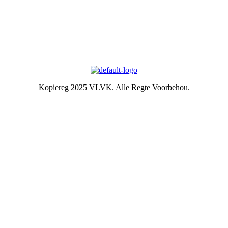
Die Embleem
VLVK se leuse is “Vir Huis en Haard/ For Hearth and Home”. In
1931 is die idee van ‘n swart gietysterpotjie as embleem tydens
Kongres goedgekeur. Die oorspronklike swart potjie wat die
embleem inspireer het, het nou ‘n ereplek in die argief.
Kopiereg 2025 VLVK. Alle Regte Voorbehou.