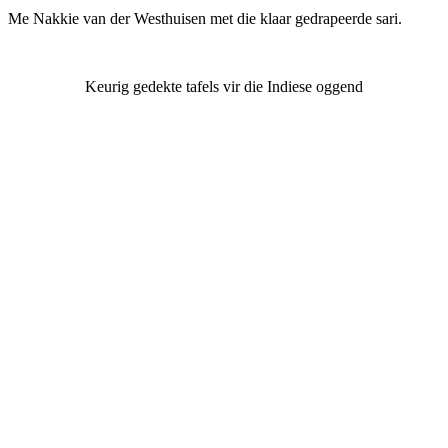
Me Nakkie van der Westhuisen met die klaar gedrapeerde sari.
Keurig gedekte tafels vir die Indiese oggend
Meer omtrent VLVK
Dit is ‘n vroue organisasie vir persoonlike groei wat aan sy lede die
geleentheid vir persoonlike vooruitgang en diens aan die
gemeenskap bied. Dit stel die lede in staat om ‘n gesonde
gesinslewe te lei, om effektief aandag te skenk aan behoeftes in die
gemeenskap en om diens te lewer in hierdie verband.
Kontak ons
Argief