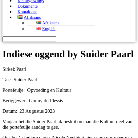
Kennisgewings
Dokumente
Kontak ons
Afrikaans
Afrikaans
English
Indiese oggend by Suider Paarl
Sirkel: Paarl
Tak: Suider Paarl
Portefeulje: Opvoeding en Kultuur
Beriggewer: Gonny du Plessis
Datum: 23 Augustus 2023
Vanjaar het die Suider Paarltak besluit om aan die Kultuur deel van
die portefeulje aandag te gee.
Ons het ‘n Indiese dame, Nicole Neething, gevra om ons meer van