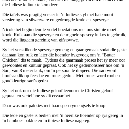
die Indiese kultuur te kom leer.
Die tafels was pragtig versier in ‘n Indiese styl met baie mooi
versiering van silwerware en gedroogde kruie en speserye.
Nicole het begin deur te vertel hoedat ons met ons sintuie moet
kook. Ruik aan die speserye en deur goeie spesery in kos te gebruik,
word die liggaam gereinig van gifstowwe.
Sy het verskillende speserye gemeng en gaar gemaak sodat die gaste
daaraan kon ruik en later die hoender bygevoeg om ‘n “Butter
Chicken” dis te maak. Tydens die gaarmaak proses het sy meer oor
gewoontes en kultuur gepraat. Ook het sy gedemonsreer hoe om ‘n
Sari, van 8 meter lank, om ‘n persoon te drapeer. Die sari word
hoofsaaklik op feesdae en troues gedra. Met troues word rooi en
goudkleurige sari’s gedra.
Sy het ook oor die Indiese geloof teenoor die Christen geloof
gepraat en vertel hoe sy dit ervaar het.
Daar was ook pakkies met haar speserymengsels te koop.
Die lede en gaste is bedien met ‘n heerlike hoender op rys gereg in
‘n bamboes bakkie en ’n tipiese Indiese nagereg.