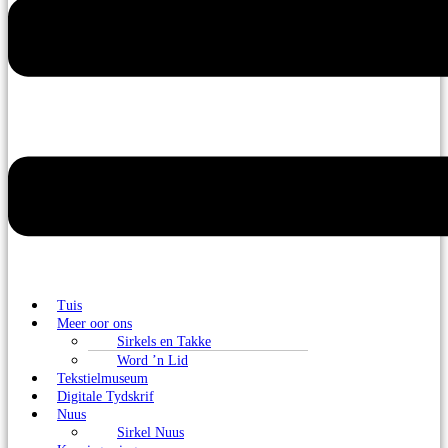
Tuis
Meer oor ons
Sirkels en Takke
Word ’n Lid
Tekstielmuseum
Digitale Tydskrif
Nuus
Sirkel Nuus