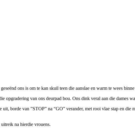
 geseënd ons is om te kan skuil teen die aanslae en warm te wees binn
ie opgradering van ons deurpad bou. Ons dink veral aan die dames wat
lle uit, borde van ”STOP” na “GO” verander, met rooi vlae stap en die m
uitreik na hierdie vrouens.