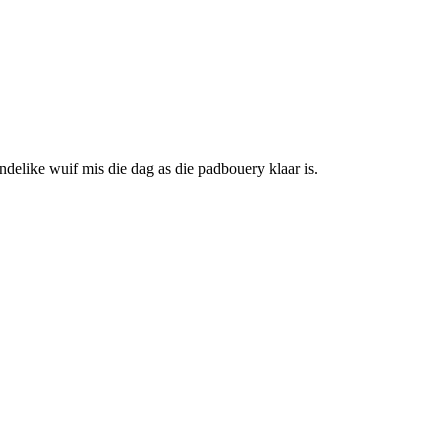
ndelike wuif mis die dag as die padbouery klaar is.
. Dit stel die lede in staat om ‘n gesonde gesinslewe te lei, om