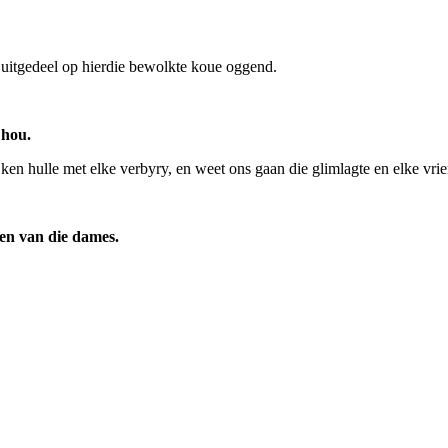
d uitgedeel op hierdie bewolkte koue oggend.
 hou.
ken hulle met elke verbyry, en weet ons gaan die glimlagte en elke vrie
een van die dames.
geleentheid vir persoonlike vooruitgang en diens aan die gemeenskap bied
 te lewer in hierdie verband.