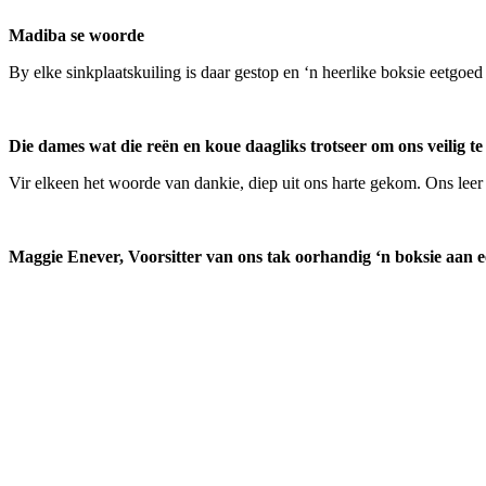
Madiba se woorde
By elke sinkplaatskuiling is daar gestop en ‘n heerlike boksie eetgoe
Die dames wat die reën en koue daagliks trotseer om ons veilig te
Vir elkeen het woorde van dankie, diep uit ons harte gekom. Ons leer 
Maggie Enever, Voorsitter van ons tak oorhandig ‘n boksie aan 
Meer omtrent VLVK
Dit is ‘n vroue organisasie vir persoonlike groei wat aan sy lede die 
effektief aandag te skenk aan behoeftes in die gemeenskap en om diens
Kontak ons
Argief