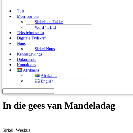
Tuis
Meer oor ons
Sirkels en Takke
Word ’n Lid
Tekstielmuseum
Digitale Tydskrif
Nuus
Sirkel Nuus
Kennisgewings
Dokumente
Kontak ons
Afrikaans
Afrikaans
English
In die gees van Mandeladag
Sirkel: Weskus