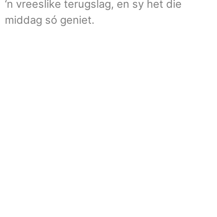
‘n vreeslike terugslag, en sy het die
middag só geniet.