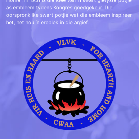
Home”. In 1931 is die idee van ‘n swart gietysterpotjie
as embleem tydens Kongres goedgekeur. Die
oorspronklike swart potjie wat die embleem inspireer
het, het nou ‘n ereplek in die argief.