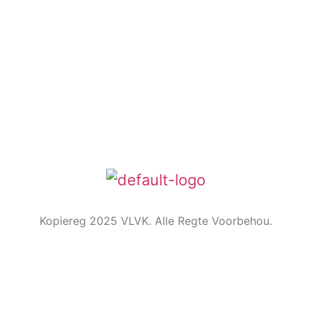
Die Embleem
VLVK se leuse is “Vir Huis en Haard/ For Hearth and
Home”. In 1931 is die idee van ‘n swart gietysterpotjie
as embleem tydens Kongres goedgekeur. Die
oorspronklike swart potjie wat die embleem inspireer
het, het nou ‘n ereplek in die argief.
Kopiereg 2025 VLVK. Alle Regte Voorbehou.