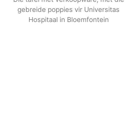
gebreide poppies vir Universitas
Hospitaal in Bloemfontein
Meer omtrent VLVK
Dit is ‘n vroue organisasie vir persoonlike groei wat
aan sy lede die geleentheid vir persoonlike
vooruitgang en diens aan die gemeenskap bied. Dit
stel die lede in staat om ‘n gesonde gesinslewe te lei,
om effektief aandag te skenk aan behoeftes in die
gemeenskap en om diens te lewer in hierdie verband.
Kontak ons
Argief