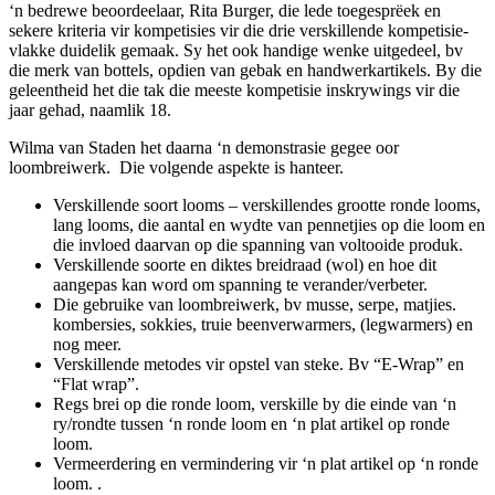
‘n bedrewe beoordeelaar, Rita Burger, die lede toegesprëek en
sekere kriteria vir kompetisies vir die drie verskillende kompetisie-
vlakke duidelik gemaak. Sy het ook handige wenke uitgedeel, bv
die merk van bottels, opdien van gebak en handwerkartikels. By die
geleentheid het die tak die meeste kompetisie inskrywings vir die
jaar gehad, naamlik 18.
Wilma van Staden het daarna ‘n demonstrasie gegee oor
loombreiwerk. Die volgende aspekte is hanteer.
Verskillende soort looms – verskillendes grootte ronde looms,
lang looms, die aantal en wydte van pennetjies op die loom en
die invloed daarvan op die spanning van voltooide produk.
Verskillende soorte en diktes breidraad (wol) en hoe dit
aangepas kan word om spanning te verander/verbeter.
Die gebruike van loombreiwerk, bv musse, serpe, matjies.
kombersies, sokkies, truie beenverwarmers, (legwarmers) en
nog meer.
Verskillende metodes vir opstel van steke. Bv “E-Wrap” en
“Flat wrap”.
Regs brei op die ronde loom, verskille by die einde van ‘n
ry/rondte tussen ‘n ronde loom en ‘n plat artikel op ronde
loom.
Vermeerdering en vermindering vir ‘n plat artikel op ‘n ronde
loom. .