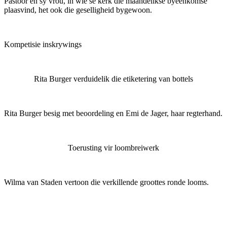
Pastoor en sy vrou, in wie se kerk die maandelikse byeenkomse
plaasvind, het ook die geselligheid bygewoon.
Kompetisie inskrywings
Rita Burger verduidelik die etiketering van bottels
Rita Burger besig met beoordeling en Emi de Jager, haar regterhand.
Toerusting vir loombreiwerk
Wilma van Staden vertoon die verkillende groottes ronde looms.