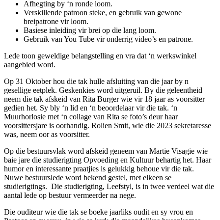
Afhegting by ‘n ronde loom.
Verskillende patroon steke, en gebruik van gewone
breipatrone vir loom.
Basiese inleiding vir brei op die lang loom.
Gebruik van You Tube vir onderrig video’s en patrone.
Lede toon geweldige belangstelling en vra dat ‘n werkswinkel
aangebied word.
Op 31 Oktober hou die tak hulle afsluiting van die jaar by n
gesellige eetplek. Geskenkies word uitgeruil. By die geleentheid
neem die tak afskeid van Rita Burger wie vir 18 jaar as voorsitter
gedien het. Sy bly ‘n lid en ‘n beoordelaar vir die tak. ‘n
Muurhorlosie met ‘n collage van Rita se foto’s deur haar
voorsittersjare is oorhandig. Rolien Smit, wie die 2023 sekretaresse
was, neem oor as voorsitter.
Op die bestuursvlak word afskeid geneem van Martie Visagie wie
baie jare die studierigting Opvoeding en Kultuur behartig het. Haar
humor en interessante praatjies is gelukkig behoue vir die tak.
Nuwe bestuurslede word bekend gestel, met elkeen se
studierigtings. Die studierigting, Leefstyl, is in twee verdeel wat die
aantal lede op bestuur vermeerder na nege.
Die ouditeur wie die tak se boeke jaarliks oudit en sy vrou en