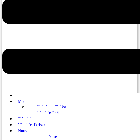
Tuis
Meer oor ons
Sirkels en Takke
Word ’n Lid
Tekstielmuseum
Digitale Tydskrif
Nuus
Sirkel Nuus