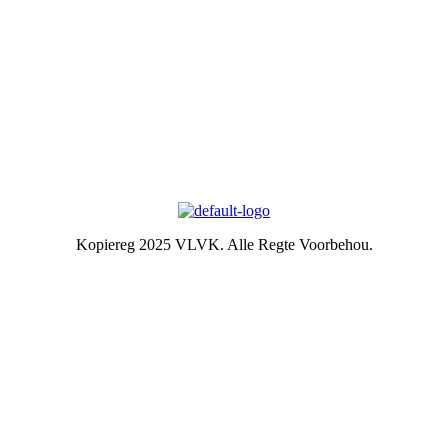
Kontak ons
Argief
Die Embleem
VLVK se leuse is “Vir Huis en Haard/ For Hearth and Home”. In
1931 is die idee van ‘n swart gietysterpotjie as embleem tydens
Kongres goedgekeur. Die oorspronklike swart potjie wat die
embleem inspireer het, het nou ‘n ereplek in die argief.
Kopiereg 2025 VLVK. Alle Regte Voorbehou.