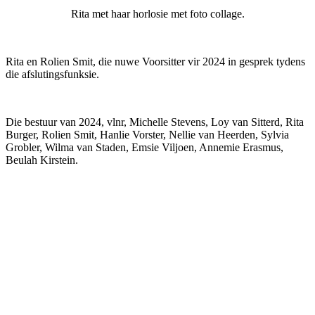
Rita met haar horlosie met foto collage.
Rita en Rolien Smit, die nuwe Voorsitter vir 2024 in gesprek tydens
die afslutingsfunksie.
Die bestuur van 2024, vlnr, Michelle Stevens, Loy van Sitterd, Rita
Burger, Rolien Smit, Hanlie Vorster, Nellie van Heerden, Sylvia
Grobler, Wilma van Staden, Emsie Viljoen, Annemie Erasmus,
Beulah Kirstein.
Meer omtrent VLVK
Dit is ‘n vroue organisasie vir persoonlike groei wat aan sy lede die
geleentheid vir persoonlike vooruitgang en diens aan die
gemeenskap bied. Dit stel die lede in staat om ‘n gesonde
gesinslewe te lei, om effektief aandag te skenk aan behoeftes in die
gemeenskap en om diens te lewer in hierdie verband.