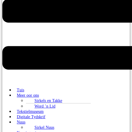
Tuis
Meer oor ons
Sirkels en Takke
Word ’n Lid
Tekstielmuseum
Digitale Tydskrif
Nuus
Sirkel Nuus