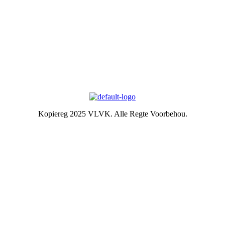
Argief
Die Embleem
VLVK se leuse is “Vir Huis en Haard/ For Hearth and Home”. In
1931 is die idee van ‘n swart gietysterpotjie as embleem tydens
Kongres goedgekeur. Die oorspronklike swart potjie wat die
embleem inspireer het, het nou ‘n ereplek in die argief.
Kopiereg 2025 VLVK. Alle Regte Voorbehou.