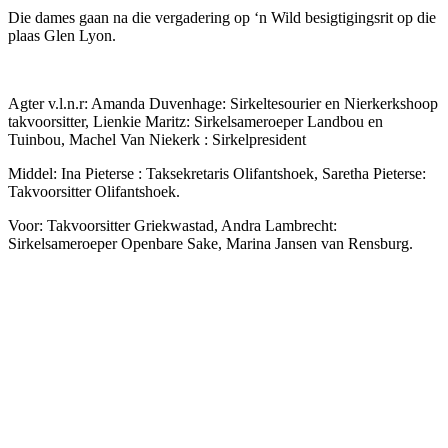
Die dames gaan na die vergadering op ‘n Wild besigtigingsrit op die
plaas Glen Lyon.
Agter v.l.n.r: Amanda Duvenhage: Sirkeltesourier en Nierkerkshoop
takvoorsitter, Lienkie Maritz: Sirkelsameroeper Landbou en
Tuinbou, Machel Van Niekerk : Sirkelpresident
Middel: Ina Pieterse : Taksekretaris Olifantshoek, Saretha Pieterse:
Takvoorsitter Olifantshoek.
Voor: Takvoorsitter Griekwastad, Andra Lambrecht:
Sirkelsameroeper Openbare Sake, Marina Jansen van Rensburg.
Meer omtrent VLVK
Dit is ‘n vroue organisasie vir persoonlike groei wat aan sy lede die
geleentheid vir persoonlike vooruitgang en diens aan die
gemeenskap bied. Dit stel die lede in staat om ‘n gesonde
gesinslewe te lei, om effektief aandag te skenk aan behoeftes in die
gemeenskap en om diens te lewer in hierdie verband.
Kontak ons