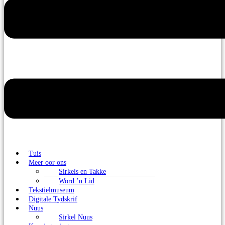
Tuis
Meer oor ons
Sirkels en Takke
Word ’n Lid
Tekstielmuseum
Digitale Tydskrif
Nuus
Sirkel Nuus