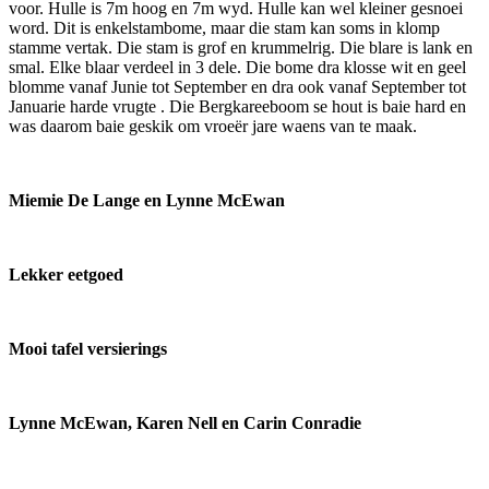
voor. Hulle is 7m hoog en 7m wyd. Hulle kan wel kleiner gesnoei
word. Dit is enkelstambome, maar die stam kan soms in klomp
stamme vertak. Die stam is grof en krummelrig. Die blare is lank en
smal. Elke blaar verdeel in 3 dele. Die bome dra klosse wit en geel
blomme vanaf Junie tot September en dra ook vanaf September tot
Januarie harde vrugte . Die Bergkareeboom se hout is baie hard en
was daarom baie geskik om vroeër jare waens van te maak.
Miemie De Lange en Lynne McEwan
Lekker eetgoed
Mooi tafel versierings
Lynne McEwan, Karen Nell en Carin Conradie