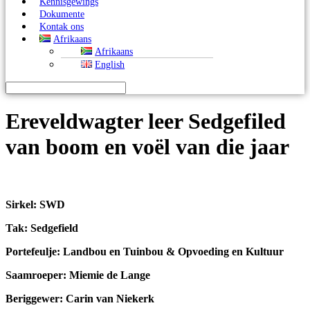
Kennisgewings
Dokumente
Kontak ons
Afrikaans
Afrikaans
English
Ereveldwagter leer Sedgefiled
van boom en voël van die jaar
Sirkel: SWD
Tak: Sedgefield
Portefeulje:
Landbou en Tuinbou & Opvoeding en Kultuur
Saamroeper: Miemie
d
e Lange
Beriggewer: Carin
v
an Niekerk