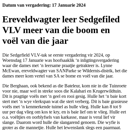
Datum
van
vergadering: 17 Januarie 2024
Ereveldwagter leer Sedgefiled
VLV meer van die boom en
voël van die jaar
Die Sedgefield VLV-tak se eerste vergadering vir 2024, op
Woensdag 17 Januarie was hoofsaaklik ‘n inligtingsvergadering
waar die dames met ‘n leersame praatjie getrakteer is. Lynne
McEwan, ereveldwagter van SANParke se Wildernis-distrik, het die
dames meer kom vertel van SA se bome en voël van die jaar.
Die Berghaan, ook bekend as die Bateleur, kom nie in die Tuinroete
voor nie, maar wel in streke soos die Kalahari en Krugerwildtuin.
Dit is pragtige voëls met ‘n geel en rooi gesig. Hulle het ‘n baie kort
stert met ‘n wye vlerkspan wat die stert verberg. Dit is baie grasieuse
voëls met ‘n kenmerkende tuimel as hulle vlieg. Hulle kan 8 tot 9
uur per dag vlieg om kos te kry, en is baie lief om te vlieg. Hulle eet
o.a. voëltjies en oorblyfsels van karkasse, maar is veral lief vir
slange. Daarom word hulle die slangarend genoem. Die wyfie is
groter as die mannetjie. Hulle het lewenslank slegs een paarmaat.