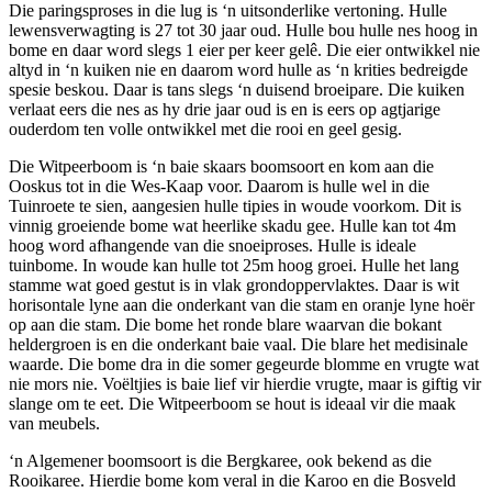
Die paringsproses in die lug is ‘n uitsonderlike vertoning. Hulle
lewensverwagting is 27 tot 30 jaar oud. Hulle bou hulle nes hoog in
bome en daar word slegs 1 eier per keer gelê. Die eier ontwikkel nie
altyd in ‘n kuiken nie en daarom word hulle as ‘n krities bedreigde
spesie beskou. Daar is tans slegs ‘n duisend broeipare. Die kuiken
verlaat eers die nes as hy drie jaar oud is en is eers op agtjarige
ouderdom ten volle ontwikkel met die rooi en geel gesig.
Die Witpeerboom is ‘n baie skaars boomsoort en kom aan die
Ooskus tot in die Wes-Kaap voor. Daarom is hulle wel in die
Tuinroete te sien, aangesien hulle tipies in woude voorkom. Dit is
vinnig groeiende bome wat heerlike skadu gee. Hulle kan tot 4m
hoog word afhangende van die snoeiproses. Hulle is ideale
tuinbome. In woude kan hulle tot 25m hoog groei. Hulle het lang
stamme wat goed gestut is in vlak grondoppervlaktes. Daar is wit
horisontale lyne aan die onderkant van die stam en oranje lyne hoër
op aan die stam. Die bome het ronde blare waarvan die bokant
heldergroen is en die onderkant baie vaal. Die blare het medisinale
waarde. Die bome dra in die somer gegeurde blomme en vrugte wat
nie mors nie. Voëltjies is baie lief vir hierdie vrugte, maar is giftig vir
slange om te eet. Die Witpeerboom se hout is ideaal vir die maak
van meubels.
‘n Algemener boomsoort is die Bergkaree, ook bekend as die
Rooikaree. Hierdie bome kom veral in die Karoo en die Bosveld