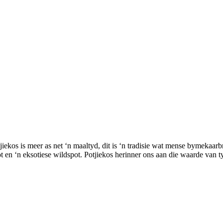
iekos is meer as net ‘n maaltyd, dit is ‘n tradisie wat mense bymekaar
ot en ‘n eksotiese wildspot. Potjiekos herinner ons aan die waarde van