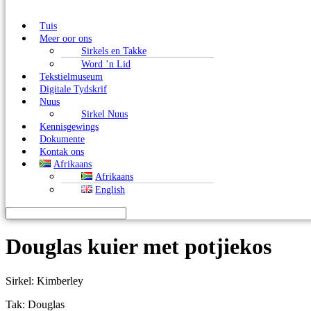
Tuis
Meer oor ons
Sirkels en Takke
Word ’n Lid
Tekstielmuseum
Digitale Tydskrif
Nuus
Sirkel Nuus
Kennisgewings
Dokumente
Kontak ons
Afrikaans
Afrikaans
English
Douglas kuier met potjiekos
Sirkel: Kimberley
Tak: Douglas