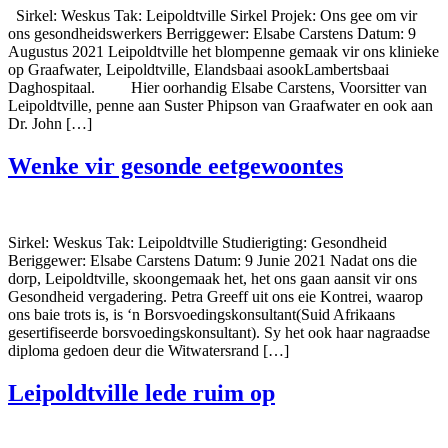
Sirkel: Weskus Tak: Leipoldtville Sirkel Projek: Ons gee om vir
ons gesondheidswerkers Berriggewer: Elsabe Carstens Datum: 9
Augustus 2021 Leipoldtville het blompenne gemaak vir ons klinieke
op Graafwater, Leipoldtville, Elandsbaai asookLambertsbaai
Daghospitaal. Hier oorhandig Elsabe Carstens, Voorsitter van
Leipoldtville, penne aan Suster Phipson van Graafwater en ook aan
Dr. John […]
Wenke vir gesonde eetgewoontes
Sirkel: Weskus Tak: Leipoldtville Studierigting: Gesondheid
Beriggewer: Elsabe Carstens Datum: 9 Junie 2021 Nadat ons die
dorp, Leipoldtville, skoongemaak het, het ons gaan aansit vir ons
Gesondheid vergadering. Petra Greeff uit ons eie Kontrei, waarop
ons baie trots is, is ‘n Borsvoedingskonsultant(Suid Afrikaans
gesertifiseerde borsvoedingskonsultant). Sy het ook haar nagraadse
diploma gedoen deur die Witwatersrand […]
Leipoldtville lede ruim op