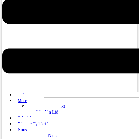
Tuis
Meer oor ons
Sirkels en Takke
Word ’n Lid
Tekstielmuseum
Digitale Tydskrif
Nuus
Sirkel Nuus