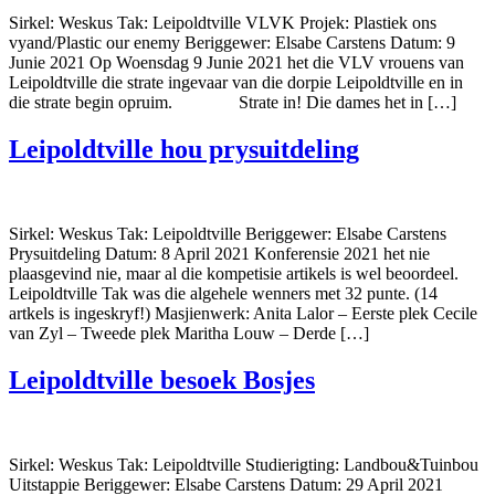
Sirkel: Weskus Tak: Leipoldtville VLVK Projek: Plastiek ons
vyand/Plastic our enemy Beriggewer: Elsabe Carstens Datum: 9
Junie 2021 Op Woensdag 9 Junie 2021 het die VLV vrouens van
Leipoldtville die strate ingevaar van die dorpie Leipoldtville en in
die strate begin opruim. Strate in! Die dames het in […]
Leipoldtville hou prysuitdeling
Sirkel: Weskus Tak: Leipoldtville Beriggewer: Elsabe Carstens
Prysuitdeling Datum: 8 April 2021 Konferensie 2021 het nie
plaasgevind nie, maar al die kompetisie artikels is wel beoordeel.
Leipoldtville Tak was die algehele wenners met 32 punte. (14
artkels is ingeskryf!) Masjienwerk: Anita Lalor – Eerste plek Cecile
van Zyl – Tweede plek Maritha Louw – Derde […]
Leipoldtville besoek Bosjes
Sirkel: Weskus Tak: Leipoldtville Studierigting: Landbou&Tuinbou
Uitstappie Beriggewer: Elsabe Carstens Datum: 29 April 2021