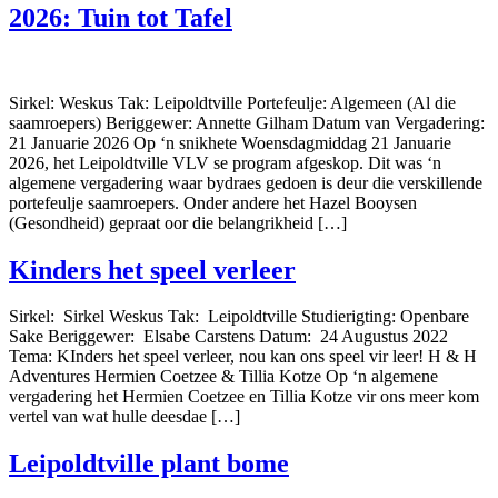
2026: Tuin tot Tafel
Sirkel: Weskus Tak: Leipoldtville Portefeulje: Algemeen (Al die
saamroepers) Beriggewer: Annette Gilham Datum van Vergadering:
21 Januarie 2026 Op ‘n snikhete Woensdagmiddag 21 Januarie
2026, het Leipoldtville VLV se program afgeskop. Dit was ‘n
algemene vergadering waar bydraes gedoen is deur die verskillende
portefeulje saamroepers. Onder andere het Hazel Booysen
(Gesondheid) gepraat oor die belangrikheid […]
Kinders het speel verleer
Sirkel: Sirkel Weskus Tak: Leipoldtville Studierigting: Openbare
Sake Beriggewer: Elsabe Carstens Datum: 24 Augustus 2022
Tema: KInders het speel verleer, nou kan ons speel vir leer! H & H
Adventures Hermien Coetzee & Tillia Kotze Op ‘n algemene
vergadering het Hermien Coetzee en Tillia Kotze vir ons meer kom
vertel van wat hulle deesdae […]
Leipoldtville plant bome