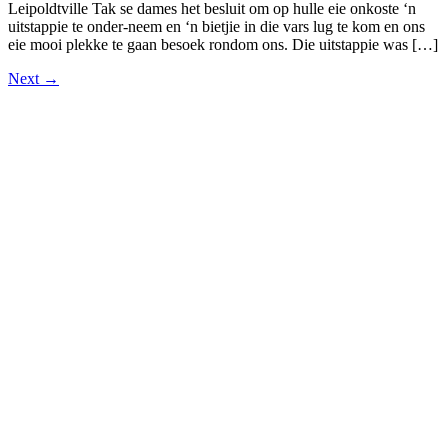
Leipoldtville Tak se dames het besluit om op hulle eie onkoste ‘n
uitstappie te onder-neem en ‘n bietjie in die vars lug te kom en ons
eie mooi plekke te gaan besoek rondom ons. Die uitstappie was […]
Next
→
Meer omtrent VLVK
Dit is ‘n vroue organisasie vir persoonlike groei wat aan sy lede die
geleentheid vir persoonlike vooruitgang en diens aan die
gemeenskap bied. Dit stel die lede in staat om ‘n gesonde
gesinslewe te lei, om effektief aandag te skenk aan behoeftes in die
gemeenskap en om diens te lewer in hierdie verband.
Kontak ons
Argief
Die Embleem
VLVK se leuse is “Vir Huis en Haard/ For Hearth and Home”. In
1931 is die idee van ‘n swart gietysterpotjie as embleem tydens
Kongres goedgekeur. Die oorspronklike swart potjie wat die
embleem inspireer het, het nou ‘n ereplek in die argief.