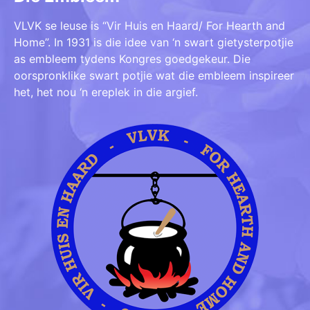
VLVK se leuse is “Vir Huis en Haard/ For Hearth and
Home”. In 1931 is die idee van ‘n swart gietysterpotjie
as embleem tydens Kongres goedgekeur. Die
oorspronklike swart potjie wat die embleem inspireer
het, het nou ‘n ereplek in die argief.