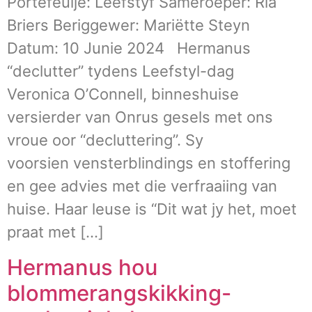
Portefeulje: Leefstyf Sameroeper: Ria
Briers Beriggewer: Mariëtte Steyn
Datum: 10 Junie 2024 Hermanus
“declutter” tydens Leefstyl-dag
Veronica O’Connell, binneshuise
versierder van Onrus gesels met ons
vroue oor “decluttering”. Sy
voorsien vensterblindings en stoffering
en gee advies met die verfraaiing van
huise. Haar leuse is “Dit wat jy het, moet
praat met […]
Hermanus hou
blommerangskikking-