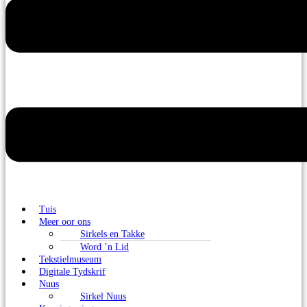
Tuis
Meer oor ons
Sirkels en Takke
Word ’n Lid
Tekstielmuseum
Digitale Tydskrif
Nuus
Sirkel Nuus