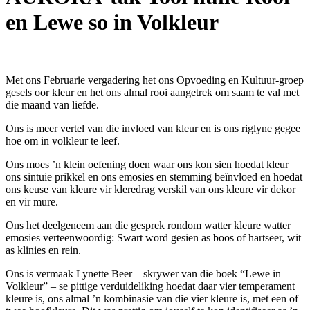
en Lewe so in Volkleur
Met ons Februarie vergadering het ons Opvoeding en Kultuur-groep
gesels oor kleur en het ons almal rooi aangetrek om saam te val met
die maand van liefde.
Ons is meer vertel van die invloed van kleur en is ons riglyne gegee
hoe om in volkleur te leef.
Ons moes ’n klein oefening doen waar ons kon sien hoedat kleur
ons sintuie prikkel en ons emosies en stemming beïnvloed en hoedat
ons keuse van kleure vir kleredrag verskil van ons kleure vir dekor
en vir mure.
Ons het deelgeneem aan die gesprek rondom watter kleure watter
emosies verteenwoordig: Swart word gesien as boos of hartseer, wit
as klinies en rein.
Ons is vermaak Lynette Beer – skrywer van die boek “Lewe in
Volkleur” – se pittige verduideliking hoedat daar vier temperament
kleure is, ons almal ’n kombinasie van die vier kleure is, met een of