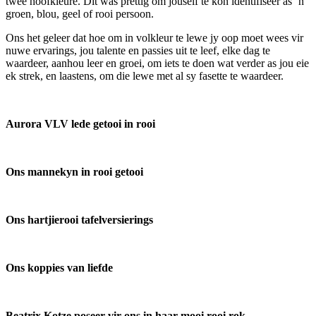
twee hoofkleure. Dit was prettig om jouself te kon identifiseer as ’n
groen, blou, geel of rooi persoon.
Ons het geleer dat hoe om in volkleur te lewe jy oop moet wees vir
nuwe ervarings, jou talente en passies uit te leef, elke dag te
waardeer, aanhou leer en groei, om iets te doen wat verder as jou eie
ek strek, en laastens, om die lewe met al sy fasette te waardeer.
Aurora VLV lede getooi in rooi
Ons mannekyn in rooi getooi
Ons hartjierooi tafelversierings
Ons koppies van liefde
Beatrix Kotze poseer vir ons in haar mooi rooi rok