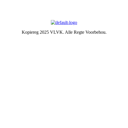
1931 is die idee van ‘n swart gietysterpotjie as embleem tydens
Kongres goedgekeur. Die oorspronklike swart potjie wat die
embleem inspireer het, het nou ‘n ereplek in die argief.
Kopiereg 2025 VLVK. Alle Regte Voorbehou.