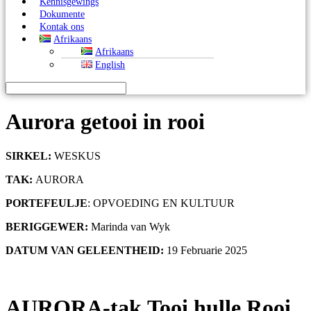
Kennisgewings
Dokumente
Kontak ons
Afrikaans
Afrikaans
English
Aurora getooi in rooi
SIRKEL
:
WESKUS
TAK:
AURORA
PORTEFEULJE
: OPVOEDING EN KULTUUR
BERIGGEWER
:
Marinda van Wyk
DATUM VAN GELEENTHEID
:
19 Februarie 2025
AURORA
-tak
Tooi hulle Rooi