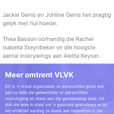
Jackie Genis en Johline Genis het pragtig
gelyk met hul hoede.
Thea Basson oorhandig die Rachel
Isabella Steynbeker vir die hoogste
aantal inskrywings aan Aletta Keyser.
Meer omtrent VLVK
Dit is ‘n vroue organisasie vir persoonlike groei wat
aan sy lede die geleentheid vir persoonlike
vooruitgang en diens aan die gemeenskap bied. Dit
stel die lede in staat om ‘n gesonde gesinslewe te lei,
om effektief aandag te skenk aan behoeftes in die